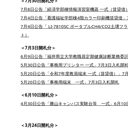
＜7月30日開札分＞
7月8日公告「経済学部棟情報演習室機器 一式（賃貸借）
7月4日公告「看護福祉学部棟4階カラー印刷機賃貸借」7月
7月4日公告「 LI-7810SC ポータブルCH4/CO2土
ト）
＜7月3日開札分＞
6月9日公告「福井県立大学教職員定期健康診断業務委託
5月30日公告「事務用プリンター 一式」7月3日入札開
5月20日公告「令和7年度教員端末 一式（賃貸借）」7
5月20日公告「事務用端末 一式」7月3日入札開札
＜6月10日開札分＞
4月30日公告「勝山キャンパス実験台等 一式」6月10
＜3月24日開札分＞