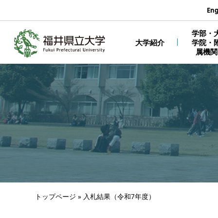
エンターキーで、ナビゲーションをスキップして本文へ移動しま
Eng
学部・
大学紹介
学院・
属機関
トップページ
»
入札結果（令和7年度）