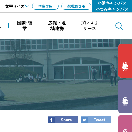
小浜キャンパス
文字サイズ
学生専用
教職員専用
かつみキャンパス
標準
国際･留
広報・地
プレスリ
報
Search
拡大
学
域連携
リース
の方
の方
の方