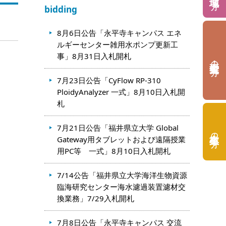
bidding
8月6日公告「永平寺キャンパス エネ
ルギーセンター雑用水ポンプ更新工
事」8月31日入札開札
の方
7月23日公告「CyFlow RP-310
PloidyAnalyzer 一式」8月10日入札開
札
7月21日公告「福井県立大学 Global
の方
Gateway用タブレットおよび遠隔授業
用PC等 一式」8月10日入札開札
7/14公告「福井県立大学海洋生物資源
臨海研究センター海水濾過装置濾材交
換業務」7/29入札開札
7月8日公告「永平寺キャンパス 交流