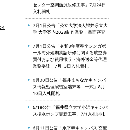
センター空調熱源改修工事」7月24日
入札開札
7月1日公告「公立大学法人福井県立大
バイ
学 大学案内2028制作業務」書面審査
7月1日公告「令和8年度春季シンガポ
ール海外短期英語研修に関する航空券
買付および費用徴収・海外送金等代理
業務委託」7月13日入札開札
6月30日公告「福井まちなかキャンパ
ス情報処理演習室端末等 一式」8月
10日入札開札
6/18公告「福井県立大学小浜キャンパ
ス揚水ポンプ更新工事」7/1入札開札
6月11日公告「永平寺キャンパス 交流