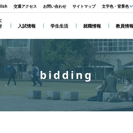
す
lish
交通アクセス
お問い合わせ
サイトマップ
文字色・背景色
白
大
附
入試情報
学生生活
就職情報
教員情
黒
bidding