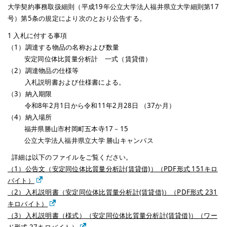
大学契約事務取扱細則（平成19年公立大学法人福井県立大学細則第17
号）第5条の規定により次のとおり公告する。
1 入札に付する事項
（1）調達する物品の名称および数量
安定同位体比質量分析計 一式（賃貸借）
（2）調達物品の仕様等
（*）
入札説明書および仕様書による。
（3）納入期限
（*）
令和8年2月1日から令和11年2月28日 （37か月）
（4）納入場所
福井県勝山市村岡町五本寺17－15
公立大学法人福井県立大学 勝山キャンパス
1
詳細は以下のファイルをご覧ください。
（1）公告文（安定同位体比質量分析計(賃貸借)）（PDF形式 151キロ
バイト）
（2）入札説明書（安定同位体比質量分析計(賃貸借)）（PDF形式 231
キロバイト）
（3）入札説明書（様式）（安定同位体比質量分析計(賃貸借)）（ワー