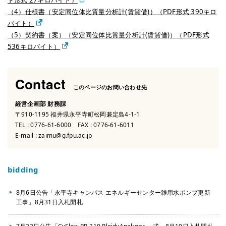
ド形式 27キロバイト）
（4）仕様書（安定同位体比質量分析計(賃貸借)）（PDF形式 390キロ
バイト）
（5）契約書（案）（安定同位体比質量分析計(賃貸借)）（PDF形式
536キロバイト）
Contact
このページのお問い合わせ先
経営企画部 財務課
〒910-1195 福井県永平寺町松岡兼定島4-1-1
TEL :
0776-61-6000
FAX : 0776-61-6011
E-mail :
zaimu@g.fpu.ac.jp
bidding
8月6日公告「永平寺キャンパス エネルギーセンター雑用水ポンプ更新
工事」8月31日入札開札