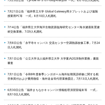
7月23日公告「CyFlow RP-310 PloidyAnalyzer 一式」8月10日入札開札
7月21日公告「福井県立大学 Global Gateway用タブレットおよび遠隔
授業用PC等 一式」8月10日入札開札
7/14公告「福井県立大学海洋生物資源臨海研究センター海水濾過装置濾
材交換業務」7/29入札開札
7月8日公告「永平寺キャンパス 交流センター空調熱源改修工事」7月24
日入札開札
7月1日公告「公立大学法人福井県立大学 大学案内2028制作業務」書面
審査
7月1日公告「令和8年度春季シンガポール海外短期英語研修に関する航
空券買付および費用徴収・海外送金等代理業務委託」7月13日入札開札
6月30日公告「福井まちなかキャンパス情報処理演習室端末等 一式」
8月10日入札開札