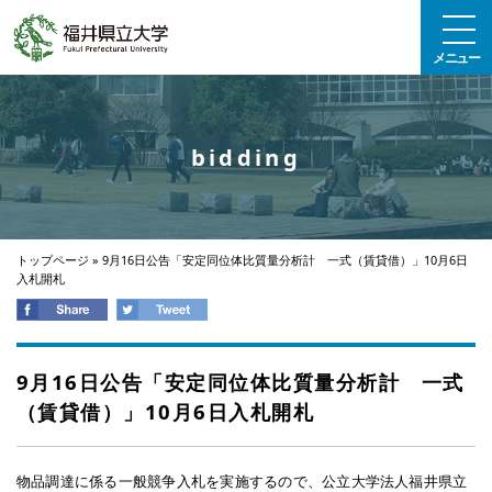
エンターキーで、ナビゲーションをスキップして本文へ移動します
メニュー
bidding
トップページ
»
9月16日公告「安定同位体比質量分析計 一式（賃貸借）」10月6日
入札開札
9月16日公告「安定同位体比質量分析計 一式
（賃貸借）」10月6日入札開札
物品調達に係る一般競争入札を実施するので、公立大学法人福井県立