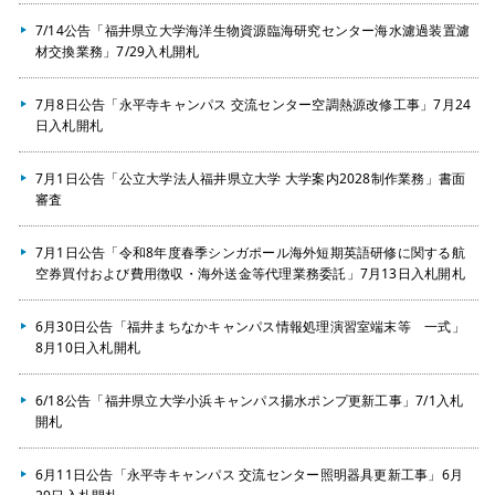
7/14公告「福井県立大学海洋生物資源臨海研究センター海水濾過装置濾
材交換業務」7/29入札開札
7月8日公告「永平寺キャンパス 交流センター空調熱源改修工事」7月24
日入札開札
7月1日公告「公立大学法人福井県立大学 大学案内2028制作業務」書面
審査
7月1日公告「令和8年度春季シンガポール海外短期英語研修に関する航
空券買付および費用徴収・海外送金等代理業務委託」7月13日入札開札
6月30日公告「福井まちなかキャンパス情報処理演習室端末等 一式」
8月10日入札開札
6/18公告「福井県立大学小浜キャンパス揚水ポンプ更新工事」7/1入札
開札
6月11日公告「永平寺キャンパス 交流センター照明器具更新工事」6月