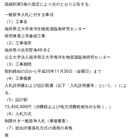
扱細則第5条の規定により次のとおり公告する。
一般競争入札に付する事項
（1）工事名
福井県立大学海洋生物資源臨海研究センター
研究棟屋上等修繕工事
（2）工事場所
福井県小浜市堅海49-8-2
公立大学法人福井県立大学海洋生物資源臨海研究センター
（3）工事期間
契約締結の日から平成30年11月30日（金曜日）まで
（4）工事概要
入札説明書および設計図書（以下「入札説明書等」という。）によ
る。
（5）設計額
15,450,000円（消費税および地方消費税相当分を除く。）
（6）入札方式
制限付き一般競争入札（事後審査）
（7）総合評価落札方式の適用の有無
無