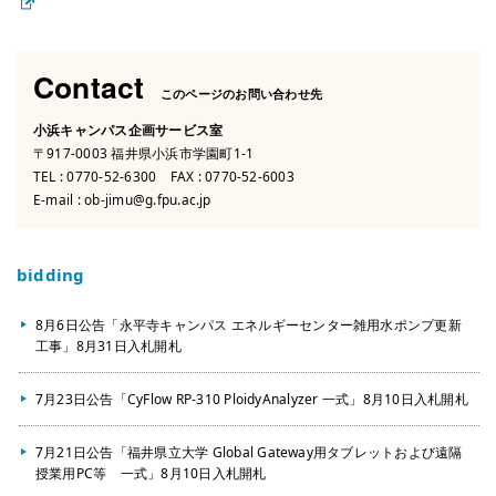
Contact
このページのお問い合わせ先
小浜キャンパス企画サービス室
〒917-0003 福井県小浜市学園町1-1
TEL :
0770-52-6300
FAX : 0770-52-6003
E-mail :
ob-jimu@g.fpu.ac.jp
bidding
8月6日公告「永平寺キャンパス エネルギーセンター雑用水ポンプ更新
工事」8月31日入札開札
7月23日公告「CyFlow RP-310 PloidyAnalyzer 一式」8月10日入札開札
7月21日公告「福井県立大学 Global Gateway用タブレットおよび遠隔
授業用PC等 一式」8月10日入札開札