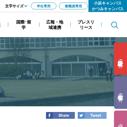
小浜キャンパス
文字サイズ
学生専用
教職員専用
かつみキャンパス
標準
国際･留
広報・地
プレスリ
報
Search
拡大
学
域連携
リース
の方
の方
の方