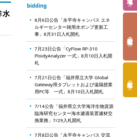
bidding
排水
8月6日公告「永平寺キャンパス エネ
ルギーセンター雑用水ポンプ更新工
事」8月31日入札開札
の方
7月23日公告「CyFlow RP-310
PloidyAnalyzer 一式」8月10日入札開
札
7月21日公告「福井県立大学 Global
の方
Gateway用タブレットおよび遠隔授業
用PC等 一式」8月10日入札開札
7/14公告「福井県立大学海洋生物資源
臨海研究センター海水濾過装置濾材交
換業務」7/29入札開札
7月8日公告「永平寺キャンパス 交流