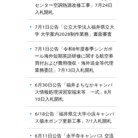
センター空調熱源改修工事」7月24日
入札開札
7月1日公告「公立大学法人福井県立大
学 大学案内2028制作業務」書面審査
7月1日公告「令和8年度春季シンガポ
ール海外短期英語研修に関する航空券
買付および費用徴収・海外送金等代理
業務委託」7月13日入札開札
6月30日公告「福井まちなかキャンパ
ス情報処理演習室端末等 一式」8月
10日入札開札
6/18公告「福井県立大学小浜キャンパ
ス揚水ポンプ更新工事」7/1入札開札
6月11日公告「永平寺キャンパス 交流