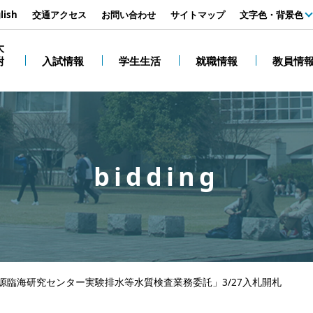
す
lish
交通アクセス
お問い合わせ
サイトマップ
文字色・背景色
白
大
附
入試情報
学生生活
就職情報
教員情
黒
bidding
源臨海研究センター実験排水等水質検査業務委託」3/27入札開札