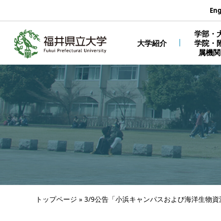
エンターキーで、ナビゲーションをスキップして本文へ移動しま
Eng
学部・
大学紹介
学院・
属機関
トップページ
»
3/9公告「小浜キャンパスおよび海洋生物資