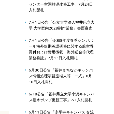
センター空調熱源改修工事」7月24日
入札開札
7月1日公告「公立大学法人福井県立大
学 大学案内2028制作業務」書面審査
7月1日公告「令和8年度春季シンガポ
ール海外短期英語研修に関する航空券
買付および費用徴収・海外送金等代理
業務委託」7月13日入札開札
6月30日公告「福井まちなかキャンパ
ス情報処理演習室端末等 一式」8月
10日入札開札
6/18公告「福井県立大学小浜キャンパ
ス揚水ポンプ更新工事」7/1入札開札
6月11日公告「永平寺キャンパス 交流