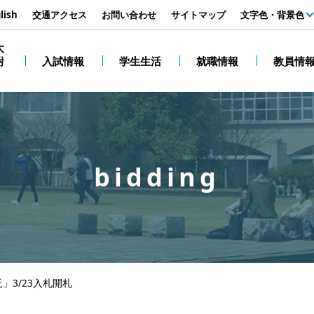
す
lish
交通アクセス
お問い合わせ
サイトマップ
文字色・背景色
白
大
附
入試情報
学生生活
就職情報
教員情
黒
bidding
」3/23入札開札