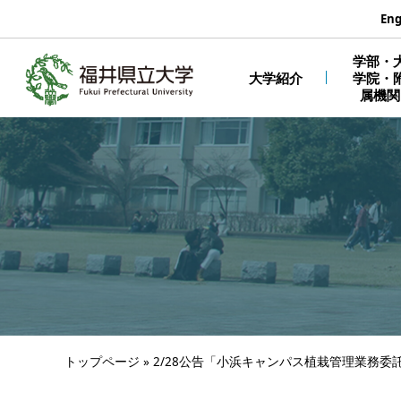
エンターキーで、ナビゲーションをスキップして本文へ移動しま
Eng
学部・
大学紹介
学院・
属機関
トップページ
»
2/28公告「小浜キャンパス植栽管理業務委託