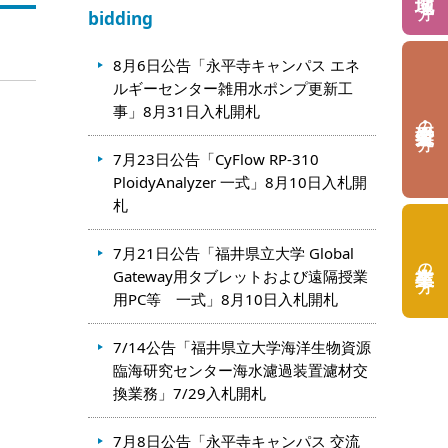
bidding
8月6日公告「永平寺キャンパス エネ
ルギーセンター雑用水ポンプ更新工
事」8月31日入札開札
の方
7月23日公告「CyFlow RP-310
PloidyAnalyzer 一式」8月10日入札開
札
7月21日公告「福井県立大学 Global
の方
Gateway用タブレットおよび遠隔授業
用PC等 一式」8月10日入札開札
7/14公告「福井県立大学海洋生物資源
臨海研究センター海水濾過装置濾材交
換業務」7/29入札開札
7月8日公告「永平寺キャンパス 交流