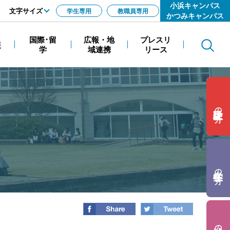
小浜キャンパス
文字サイズ
学生専用
教職員専用
かつみキャンパス
標準
国際･留
広報・地
プレスリ
報
Search
拡大
学
域連携
リース
の方
の方
の方