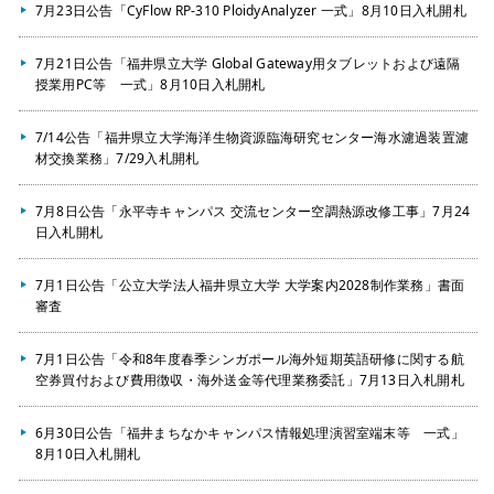
7月23日公告「CyFlow RP-310 PloidyAnalyzer 一式」8月10日入札開札
7月21日公告「福井県立大学 Global Gateway用タブレットおよび遠隔
授業用PC等 一式」8月10日入札開札
7/14公告「福井県立大学海洋生物資源臨海研究センター海水濾過装置濾
材交換業務」7/29入札開札
7月8日公告「永平寺キャンパス 交流センター空調熱源改修工事」7月24
日入札開札
7月1日公告「公立大学法人福井県立大学 大学案内2028制作業務」書面
審査
7月1日公告「令和8年度春季シンガポール海外短期英語研修に関する航
空券買付および費用徴収・海外送金等代理業務委託」7月13日入札開札
6月30日公告「福井まちなかキャンパス情報処理演習室端末等 一式」
8月10日入札開札