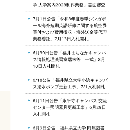
学 大学案内2028制作業務」書面審査
7月1日公告「令和8年度春季シンガポ
ール海外短期英語研修に関する航空券
買付および費用徴収・海外送金等代理
業務委託」7月13日入札開札
6月30日公告「福井まちなかキャンパ
ス情報処理演習室端末等 一式」8月
10日入札開札
6/18公告「福井県立大学小浜キャンパ
ス揚水ポンプ更新工事」7/1入札開札
6月11日公告「永平寺キャンパス 交流
センター照明器具更新工事」6月29日
入札開札
6月9日公告「福井県立大学 附属図書