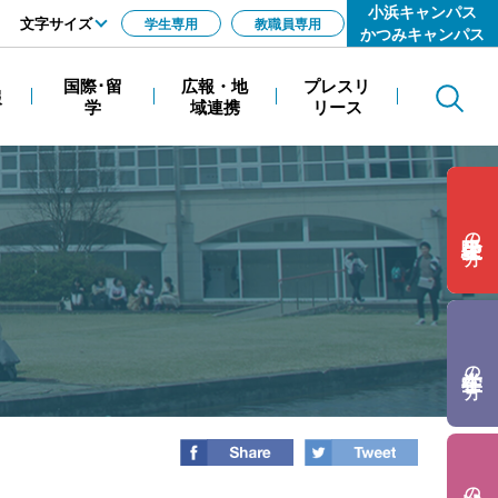
小浜キャンパス
文字サイズ
学生専用
教職員専用
かつみキャンパス
標準
国際･留
広報・地
プレスリ
報
Search
拡大
学
域連携
リース
の方
の方
の方