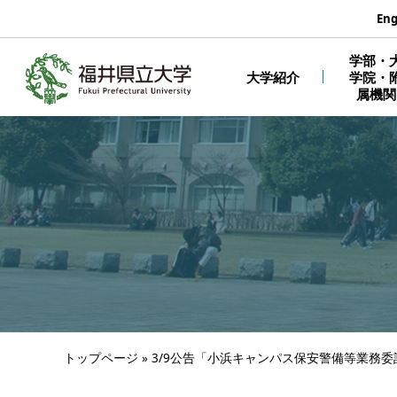
エンターキーで、ナビゲーションをスキップして本文へ移動しま
Eng
学部・
大学紹介
学院・
属機関
トップページ
»
3/9公告「小浜キャンパス保安警備等業務委託