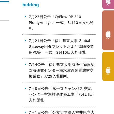
bidding
7月23日公告「CyFlow RP-310
PloidyAnalyzer 一式」8月10日入札開
札
の方
7月21日公告「福井県立大学 Global
Gateway用タブレットおよび遠隔授業
用PC等 一式」8月10日入札開札
7/14公告「福井県立大学海洋生物資源
の方
臨海研究センター海水濾過装置濾材交
換業務」7/29入札開札
7月8日公告「永平寺キャンパス 交流
センター空調熱源改修工事」7月24日
入札開札
7月1日公告「公立大学法人福井県立大