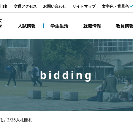
す
lish
交通アクセス
お問い合わせ
サイトマップ
文字色・背景色
白
大
附
入試情報
学生生活
就職情報
教員情
黒
bidding
」3/26入札開札