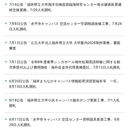
7/14公告「福井県立大学海洋生物資源臨海研究センター海水濾過装置濾
材交換業務」7/29入札開札
7月8日公告「永平寺キャンパス 交流センター空調熱源改修工事」7月24
日入札開札
7月1日公告「公立大学法人福井県立大学 大学案内2028制作業務」書面
審査
7月1日公告「令和8年度春季シンガポール海外短期英語研修に関する航
空券買付および費用徴収・海外送金等代理業務委託」7月13日入札開札
6月30日公告「福井まちなかキャンパス情報処理演習室端末等 一式」
8月10日入札開札
6/18公告「福井県立大学小浜キャンパス揚水ポンプ更新工事」7/1入札
開札
6月11日公告「永平寺キャンパス 交流センター照明器具更新工事」6月
29日入札開札