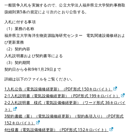
一般競争入札を実施するので、公立大学法人福井県立大学契約事務取
扱細則第5条の規定により次のとおり公告する。
入札に付する事項
（1）業務の名称
福井県立大学海洋生物資源臨海研究センター 電気関連設備修繕およ
び更新業務
（2）契約内容
入札説明書および契約書等による
（3）契約期間
契約日から令和9年1月29日まで
詳細は以下のファイルをご覧ください。
1入札公告（電気設備修繕更新）（PDF形式 150キロバイト）
2-1入札説明書（電気設備修繕更新）（PDF形式 199キロバイト）
2-2入札説明書 様式（電気設備修繕更新）（ワード形式 36キロバイ
ト）
3契約書鑑（案）（電気設備修繕更新）（契約条項入り）（PDF形式
152キロバイト）
4仕様書（電気設備修繕更新）（PDF形式 152キロバイト）