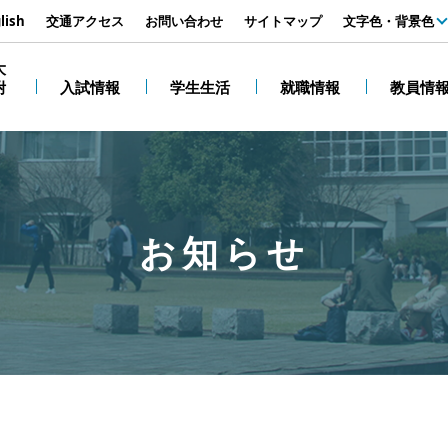
す
lish
交通アクセス
お問い合わせ
サイトマップ
文字色・背景色
白
大
附
入試情報
学生生活
就職情報
教員情
黒
お知らせ