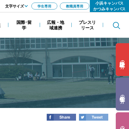
小浜キャンパス
文字サイズ
学生専用
教職員専用
かつみキャンパス
標準
国際･留
広報・地
プレスリ
報
Search
拡大
学
域連携
リース
の方
の方
の方