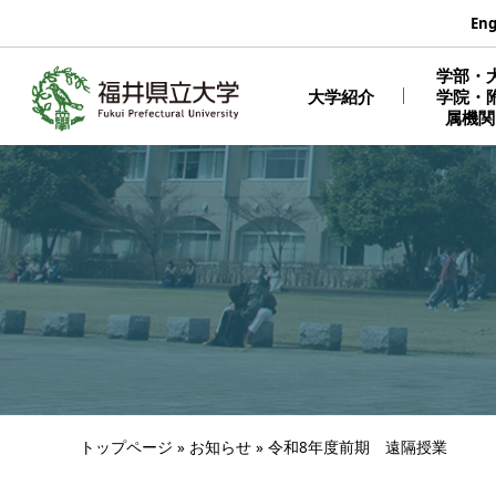
エンターキーで、ナビゲーションをスキップして本文へ移動しま
Eng
学部・
大学紹介
学院・
属機関
トップページ
»
お知らせ
»
令和8年度前期 遠隔授業