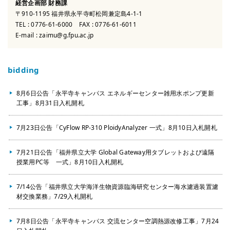
経営企画部 財務課
〒910-1195 福井県永平寺町松岡兼定島4-1-1
TEL :
0776-61-6000
FAX : 0776-61-6011
E-mail :
zaimu@g.fpu.ac.jp
bidding
8月6日公告「永平寺キャンパス エネルギーセンター雑用水ポンプ更新
工事」8月31日入札開札
7月23日公告「CyFlow RP-310 PloidyAnalyzer 一式」8月10日入札開札
7月21日公告「福井県立大学 Global Gateway用タブレットおよび遠隔
授業用PC等 一式」8月10日入札開札
7/14公告「福井県立大学海洋生物資源臨海研究センター海水濾過装置濾
材交換業務」7/29入札開札
7月8日公告「永平寺キャンパス 交流センター空調熱源改修工事」7月24