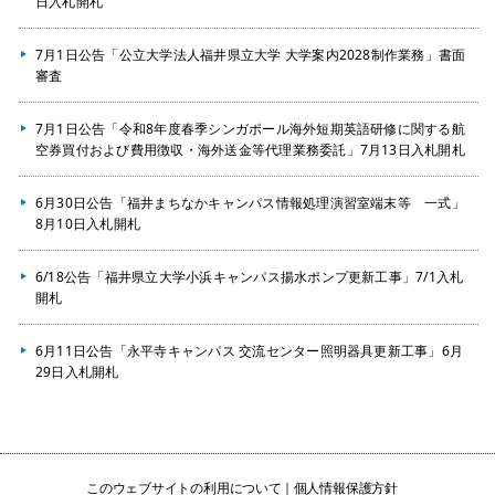
日入札開札
7月1日公告「公立大学法人福井県立大学 大学案内2028制作業務」書面
審査
7月1日公告「令和8年度春季シンガポール海外短期英語研修に関する航
空券買付および費用徴収・海外送金等代理業務委託」7月13日入札開札
6月30日公告「福井まちなかキャンパス情報処理演習室端末等 一式」
8月10日入札開札
6/18公告「福井県立大学小浜キャンパス揚水ポンプ更新工事」7/1入札
開札
6月11日公告「永平寺キャンパス 交流センター照明器具更新工事」6月
29日入札開札
このウェブサイトの利用について
個人情報保護方針