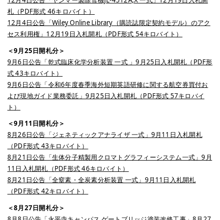
12月4日公告「ヤンマー製除雪機JL-4512A,X 一式」12月19日入札開
札（PDF形式 46キロバイト）
12月4日公告「Wiley Online Library（購読誌限定契約モデル）のアク
セス利用権」12月19日入札開札（PDF形式 54キロバイト）
＜9月25日開札分＞
9月6日公告「乾式臨床化学分析装置 一式 」9月25日入札開札（PDF形
式 43キロバイト）
9月6日公告「令和6年度春季海外短期英語研修に関する航空券買付お
よび現地ガイド業務委託」9月25日入札開札（PDF形式 57キロバイ
ト）
＜9月11日開札分＞
8月26日公告「ジェネティックアナライザ 一式」9月11日入札開札
（PDF形式 43キロバイト）
8月21日公告「生体分子精製用クロマトグラフィーシステム一式」9月
11日入札開札（PDF形式 46キロバイト）
8月21日公告「全窒素・全炭素分析装置 一式」9月11日入札開札
（PDF形式 42キロバイト）
＜8月27日開札分＞
8月8日公告「永平寺キャンパス ゲートブリッジ塗装改修工事」8月27