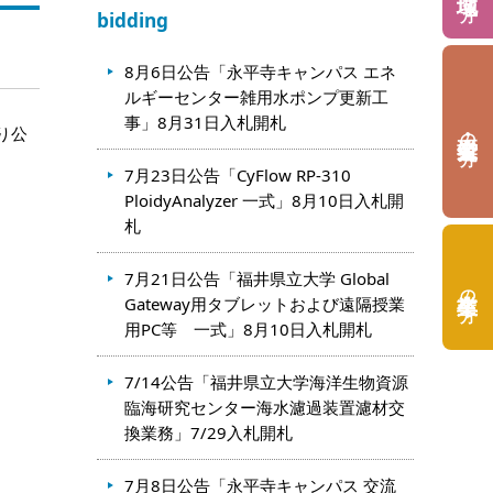
bidding
8月6日公告「永平寺キャンパス エネ
ルギーセンター雑用水ポンプ更新工
事」8月31日入札開札
り公
の方
7月23日公告「CyFlow RP-310
PloidyAnalyzer 一式」8月10日入札開
札
7月21日公告「福井県立大学 Global
の方
Gateway用タブレットおよび遠隔授業
用PC等 一式」8月10日入札開札
7/14公告「福井県立大学海洋生物資源
臨海研究センター海水濾過装置濾材交
換業務」7/29入札開札
7月8日公告「永平寺キャンパス 交流