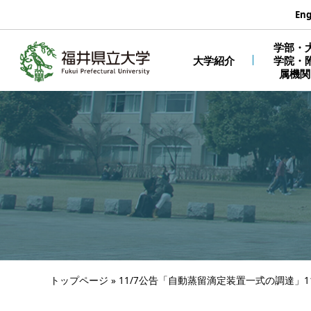
エンターキーで、ナビゲーションをスキップして本文へ移動しま
Eng
学部・
大学紹介
学院・
属機関
トップページ
»
11/7公告「自動蒸留滴定装置一式の調達」11