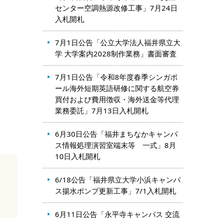
センター空調熱源改修工事」7月24日
入札開札
7月1日公告「公立大学法人福井県立大
学 大学案内2028制作業務」書面審査
7月1日公告「令和8年度春季シンガポ
ール海外短期英語研修に関する航空券
買付および費用徴収・海外送金等代理
業務委託」7月13日入札開札
6月30日公告「福井まちなかキャンパ
ス情報処理演習室端末等 一式」8月
10日入札開札
6/18公告「福井県立大学小浜キャンパ
ス揚水ポンプ更新工事」7/1入札開札
6月11日公告「永平寺キャンパス 交流