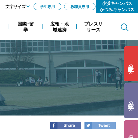
小浜キャンパス
文字サイズ
学生専用
教職員専用
かつみキャンパス
標準
国際･留
広報・地
プレスリ
報
Search
拡大
学
域連携
リース
の方
の方
の方