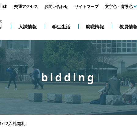
す
lish
交通アクセス
お問い合わせ
サイトマップ
文字色・背景色
白
大
附
入試情報
学生生活
就職情報
教員情
黒
bidding
/22入札開札