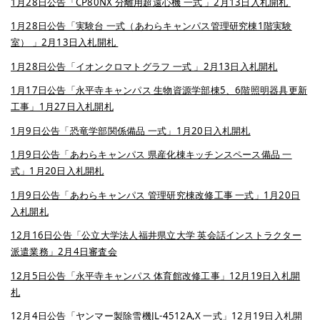
1月28日公告「CP80NX 分離用超遠心機 一式 」2月13日入札開札
1月28日公告「実験台 一式（あわらキャンパス管理研究棟1階実験
室） 」2月13日入札開札
1月28日公告「イオンクロマトグラフ 一式 」2月13日入札開札
1月17日公告「永平寺キャンパス 生物資源学部棟5、6階照明器具更新
工事」1月27日入札開札
1月9日公告「恐竜学部関係備品 一式」1月20日入札開札
1月9日公告「あわらキャンパス 県産化棟キッチンスペース備品 一
式」1月20日入札開札
1月9日公告「あわらキャンパス 管理研究棟改修工事 一式」1月20日
入札開札
12月16日公告「公立大学法人福井県立大学 英会話インストラクター
派遣業務」2月4日審査会
12月5日公告「永平寺キャンパス 体育館改修工事」12月19日入札開
札
12月4日公告「ヤンマー製除雪機JL-4512A,X 一式」12月19日入札開