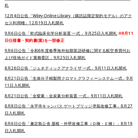
札
12月4日公告「Wiley Online Library（購読誌限定契約モデル）のアク
セス利用権」12月19日入札開札
9月6日公告「乾式臨床化学分析装置 一式 」9月25日入札開札
※9月11
日仕様書・契約書(案)を一部修正
9月6日公告「令和6年度春季海外短期英語研修に関する航空券買付お
よび現地ガイド業務委託」9月25日入札開札
8月26日公告「ジェネティックアナライザ 一式」9月11日入札開札
8月21日公告「生体分子精製用クロマトグラフィーシステム一式」9月
11日入札開札
8月21日公告「全窒素・全炭素分析装置 一式」9月11日入札開札
8月8日公告「永平寺キャンパス ゲートブリッジ塗装改修工事」8月27
日入札開札
8月6日公告「兼定島公舎 屋根・外壁改修工事（Ｄ棟・Ｅ棟）」8月19
日入札開札