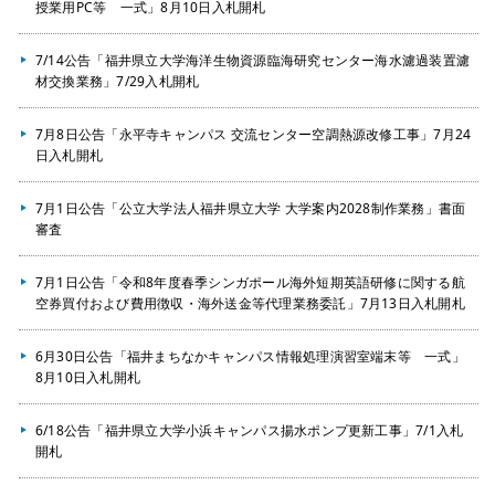
授業用PC等 一式」8月10日入札開札
7/14公告「福井県立大学海洋生物資源臨海研究センター海水濾過装置濾
材交換業務」7/29入札開札
7月8日公告「永平寺キャンパス 交流センター空調熱源改修工事」7月24
日入札開札
7月1日公告「公立大学法人福井県立大学 大学案内2028制作業務」書面
審査
7月1日公告「令和8年度春季シンガポール海外短期英語研修に関する航
空券買付および費用徴収・海外送金等代理業務委託」7月13日入札開札
6月30日公告「福井まちなかキャンパス情報処理演習室端末等 一式」
8月10日入札開札
6/18公告「福井県立大学小浜キャンパス揚水ポンプ更新工事」7/1入札
開札