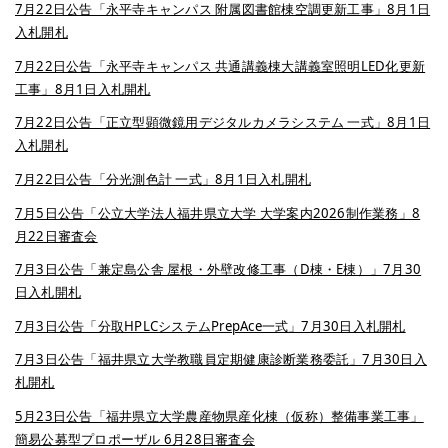
7月22日公告「永平寺キャンパス 附属図書館棟空調更新工事」8月1日
入札開札
7月22日公告「永平寺キャンパス 共通講義棟大講義室照明LED化更新
工事」8月1日入札開札
7月22日公告「正立型顕微鏡用デジタルカメラシステム 一式」8月1日
入札開札
7月22日公告「分光測色計 一式」8月1日入札開札
7月5日公告「公立大学法人福井県立大学 大学案内2026制作業務」8
月22日審査会
7月3日公告「兼定島公舎 屋根・外壁改修工事（D棟・E棟）」7月30
日入札開札
7月3日公告「分取HPLCシステムPrepAce一式」7月30日入札開札
7月3日公告「福井県立大学教職員定期健康診断業務委託」7月30日入
札開札
5月23日公告「福井県立大学農産物県産化棟（仮称）整備事業工事」
簡易公募型プロポーザル 6月28日審査会