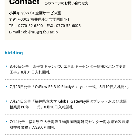
Contact
このページのお問い合わせ先
小浜キャンパス企画サービス室
〒917-0003 福井県小浜市学園町1-1
TEL :
0770-52-6300
FAX : 0770-52-6003
E-mail :
ob-jimu@g.fpu.ac.jp
bidding
8月6日公告「永平寺キャンパス エネルギーセンター雑用水ポンプ更新
工事」8月31日入札開札
7月23日公告「CyFlow RP-310 PloidyAnalyzer 一式」8月10日入札開札
7月21日公告「福井県立大学 Global Gateway用タブレットおよび遠隔
授業用PC等 一式」8月10日入札開札
7/14公告「福井県立大学海洋生物資源臨海研究センター海水濾過装置濾
材交換業務」7/29入札開札