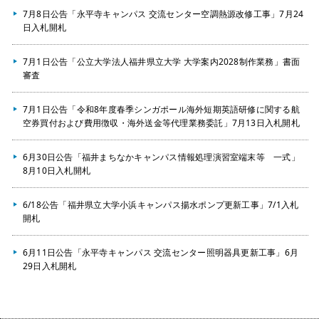
7月8日公告「永平寺キャンパス 交流センター空調熱源改修工事」7月24
日入札開札
7月1日公告「公立大学法人福井県立大学 大学案内2028制作業務」書面
審査
7月1日公告「令和8年度春季シンガポール海外短期英語研修に関する航
空券買付および費用徴収・海外送金等代理業務委託」7月13日入札開札
6月30日公告「福井まちなかキャンパス情報処理演習室端末等 一式」
8月10日入札開札
6/18公告「福井県立大学小浜キャンパス揚水ポンプ更新工事」7/1入札
開札
6月11日公告「永平寺キャンパス 交流センター照明器具更新工事」6月
29日入札開札