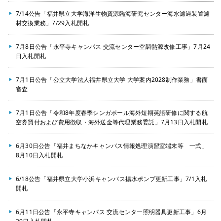
7/14公告「福井県立大学海洋生物資源臨海研究センター海水濾過装置濾
材交換業務」7/29入札開札
7月8日公告「永平寺キャンパス 交流センター空調熱源改修工事」7月24
日入札開札
7月1日公告「公立大学法人福井県立大学 大学案内2028制作業務」書面
審査
7月1日公告「令和8年度春季シンガポール海外短期英語研修に関する航
空券買付および費用徴収・海外送金等代理業務委託」7月13日入札開札
6月30日公告「福井まちなかキャンパス情報処理演習室端末等 一式」
8月10日入札開札
6/18公告「福井県立大学小浜キャンパス揚水ポンプ更新工事」7/1入札
開札
6月11日公告「永平寺キャンパス 交流センター照明器具更新工事」6月