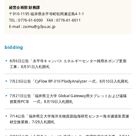
経営企画部 財務課
〒910-1195 福井県永平寺町松岡兼定島4-1-1
TEL :
0776-61-6000
FAX : 0776-61-6011
E-mail :
zaimu@g.fpu.ac.jp
bidding
8月6日公告「永平寺キャンパス エネルギーセンター雑用水ポンプ更新
工事」8月31日入札開札
7月23日公告「CyFlow RP-310 PloidyAnalyzer 一式」8月10日入札開札
7月21日公告「福井県立大学 Global Gateway用タブレットおよび遠隔
授業用PC等 一式」8月10日入札開札
7/14公告「福井県立大学海洋生物資源臨海研究センター海水濾過装置濾
材交換業務」7/29入札開札