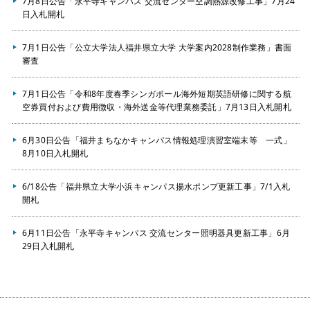
7月8日公告「永平寺キャンパス 交流センター空調熱源改修工事」7月24
日入札開札
7月1日公告「公立大学法人福井県立大学 大学案内2028制作業務」書面
審査
7月1日公告「令和8年度春季シンガポール海外短期英語研修に関する航
空券買付および費用徴収・海外送金等代理業務委託」7月13日入札開札
6月30日公告「福井まちなかキャンパス情報処理演習室端末等 一式」
8月10日入札開札
6/18公告「福井県立大学小浜キャンパス揚水ポンプ更新工事」7/1入札
開札
6月11日公告「永平寺キャンパス 交流センター照明器具更新工事」6月
29日入札開札