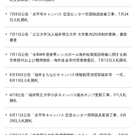
7月8日公告「永平寺キャンパス 交流センター空調熱源改修工事」7月24
日入札開札
7月1日公告「公立大学法人福井県立大学 大学案内2028制作業務」書面
審査
7月1日公告「令和8年度春季シンガポール海外短期英語研修に関する航
空券買付および費用徴収・海外送金等代理業務委託」7月13日入札開札
6月30日公告「福井まちなかキャンパス情報処理演習室端末等 一式」
8月10日入札開札
6/18公告「福井県立大学小浜キャンパス揚水ポンプ更新工事」7/1入札
開札
6月11日公告「永平寺キャンパス 交流センター照明器具更新工事」6月
29日入札開札