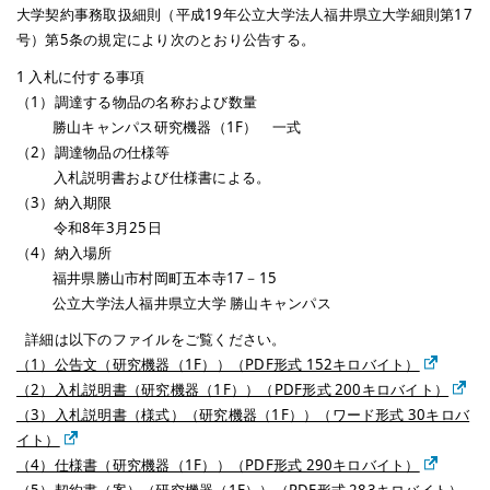
大学契約事務取扱細則（平成19年公立大学法人福井県立大学細則第17
号）第5条の規定により次のとおり公告する。
1 入札に付する事項
（1）調達する物品の名称および数量
勝山キャンパス研究機器（1F） 一式
（2）調達物品の仕様等
（*）
入札説明書および仕様書による。
（3）納入期限
（*）
令和8年3月25日
（4）納入場所
福井県勝山市村岡町五本寺17－15
公立大学法人福井県立大学 勝山キャンパス
1
詳細は以下のファイルをご覧ください。
（1）公告文（研究機器（1F））（PDF形式 152キロバイト）
（2）入札説明書（研究機器（1F））（PDF形式 200キロバイト）
（3）入札説明書（様式）（研究機器（1F））（ワード形式 30キロバ
イト）
（4）仕様書（研究機器（1F））（PDF形式 290キロバイト）