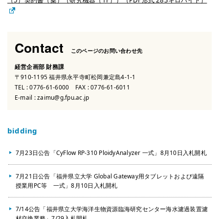
（5）契約書（案）（研究機器（1F））（PDF形式 283キロバイト）
Contact
このページのお問い合わせ先
経営企画部 財務課
〒910-1195 福井県永平寺町松岡兼定島4-1-1
TEL :
0776-61-6000
FAX : 0776-61-6011
E-mail :
zaimu@g.fpu.ac.jp
bidding
7月23日公告「CyFlow RP-310 PloidyAnalyzer 一式」8月10日入札開札
7月21日公告「福井県立大学 Global Gateway用タブレットおよび遠隔
授業用PC等 一式」8月10日入札開札
7/14公告「福井県立大学海洋生物資源臨海研究センター海水濾過装置濾
材交換業務」7/29入札開札