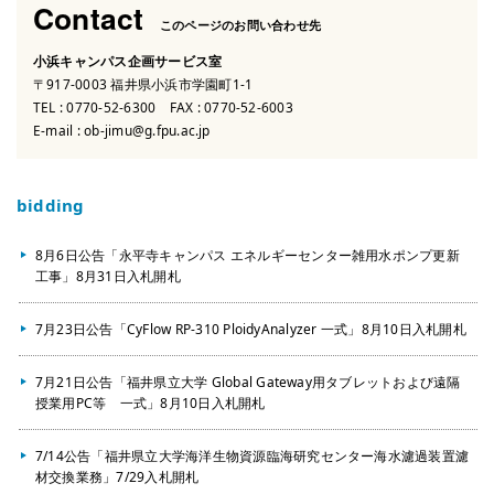
Contact
このページのお問い合わせ先
小浜キャンパス企画サービス室
〒917-0003 福井県小浜市学園町1-1
TEL :
0770-52-6300
FAX : 0770-52-6003
E-mail :
ob-jimu@g.fpu.ac.jp
bidding
8月6日公告「永平寺キャンパス エネルギーセンター雑用水ポンプ更新
工事」8月31日入札開札
7月23日公告「CyFlow RP-310 PloidyAnalyzer 一式」8月10日入札開札
7月21日公告「福井県立大学 Global Gateway用タブレットおよび遠隔
授業用PC等 一式」8月10日入札開札
7/14公告「福井県立大学海洋生物資源臨海研究センター海水濾過装置濾
材交換業務」7/29入札開札