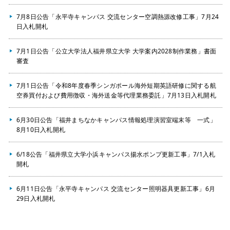
7月8日公告「永平寺キャンパス 交流センター空調熱源改修工事」7月24
日入札開札
7月1日公告「公立大学法人福井県立大学 大学案内2028制作業務」書面
審査
7月1日公告「令和8年度春季シンガポール海外短期英語研修に関する航
空券買付および費用徴収・海外送金等代理業務委託」7月13日入札開札
6月30日公告「福井まちなかキャンパス情報処理演習室端末等 一式」
8月10日入札開札
6/18公告「福井県立大学小浜キャンパス揚水ポンプ更新工事」7/1入札
開札
6月11日公告「永平寺キャンパス 交流センター照明器具更新工事」6月
29日入札開札