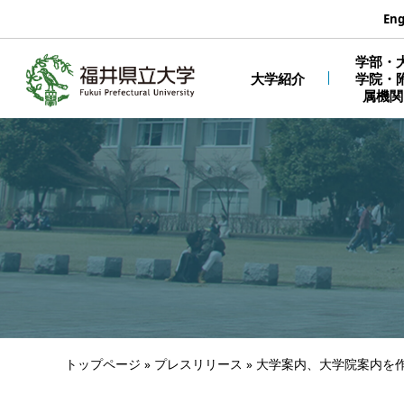
エンターキーで、ナビゲーションをスキップして本文へ移動しま
Eng
学部・
大学紹介
学院・
属機関
トップページ
»
プレスリリース
»
大学案内、大学院案内を