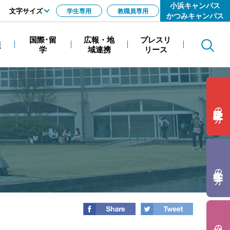
小浜キャンパス
文字サイズ
学生専用
教職員専用
かつみキャンパス
標準
国際･留
広報・地
プレスリ
報
Search
拡大
学
域連携
リース
の方
の方
の方