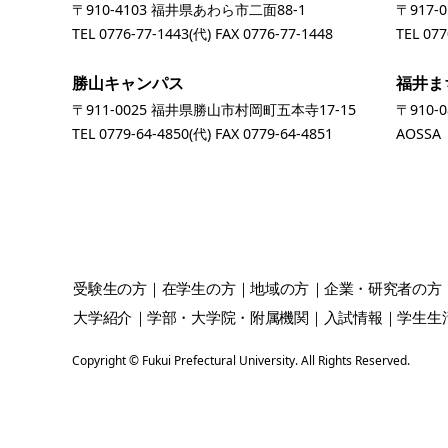
〒910-4103 福井県あわら市二面88-1
〒917-
TEL
0776-77-1443
(代) FAX 0776-77-1448
TEL
077
勝山キャンパス
福井ま
〒911-0025 福井県勝山市村岡町五本寺17-15
〒910-
TEL
0779-64-4850
(代) FAX 0779-64-4851
AOSS
受験生
の方
在学生
の方
地域
の方
企業・研究者
の方
大学紹介
学部・大学院・附属機関
入試情報
学生生
Copyright © Fukui Prefectural University. All Rights Reserved.