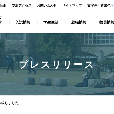
す
lish
交通アクセス
お問い合わせ
サイトマップ
文字色・背景色
白
大
附
入試情報
学生生活
就職情報
教員情
黒
プレスリリース
作成しました