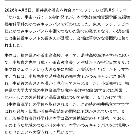
2026年4月5日、福井県小浜市を舞台とするフジテレビ系月9ドラマ
「サバ缶、宇宙へ行く」の制作発表が、本学海洋生物資源学部 先端増
養殖科学科のかつみキャンパスで行われました。東京・フジテレビ本
社とかつみキャンパスを中継でつないだ形での発表となり、小浜会場
には生徒役キャストの皆さんが登壇し、会場は華やかな雰囲気に包ま
れました。
本作は、福井県の小浜水産高校、そして、
若狭高校海洋科学科におい
て、小坂康之先生（現・小浜市教育長）と生徒たちが宇宙日本食サバ
缶プロジェクトという大きな夢に挑戦した実話をもとにしたドラマで
す。当日は、小坂先生や若狭高校の先生方もかつみキャンパスを訪
れ、生徒役の皆さんを温かく見守っておられました。小坂先生は、福
井県立大学大学院の生物資源学研究科 海洋生物資源学専攻に所属し、
サバへしこの製造技術と品質形成について研究し、５年かけて博士
（生物資源学）の学位を取得されました。この時の福井県立大学で学
ばれた経験・知識が若狭宇宙鯖缶の開発にも活かされています。ま
た、若狭高校海洋科学科と本学は高大連携協定のもと連携しており、
そのような地域のつながりの中で、本学かつみキャンパスをご活用い
ただけたことを大変うれしく思います。