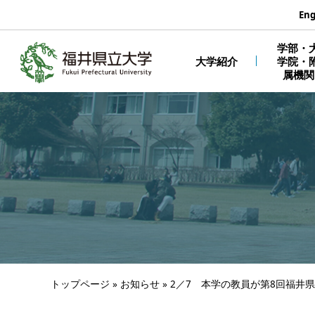
エンターキーで、ナビゲーションをスキップして本文へ移動しま
Eng
学部・
大学紹介
学院・
属機関
トップページ
»
お知らせ
»
2／7 本学の教員が第8回福井