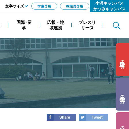
小浜キャンパス
文字サイズ
学生専用
教職員専用
かつみキャンパス
標準
国際･留
広報・地
プレスリ
報
Search
拡大
学
域連携
リース
の方
の方
の方