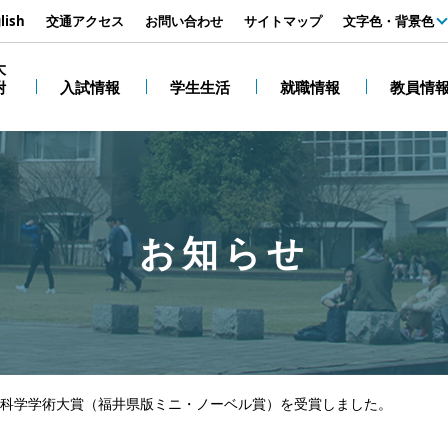
す
lish
交通アクセス
お問い合わせ
サイトマップ
文字色・背景色
白
大
附
入試情報
学生生活
就職情報
教員情
黒
お知らせ
県科学学術大賞（福井県版ミニ・ノーベル賞）を受賞しました。