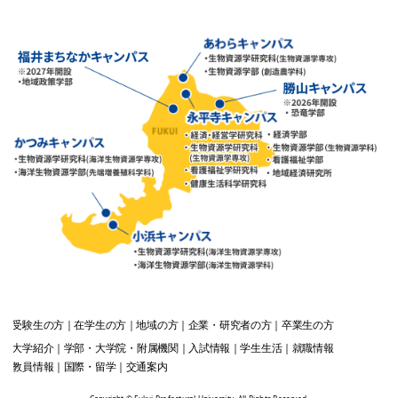
受験生
の方
在学生
の方
地域
の方
企業・研究者
の方
卒業生
の方
大学紹介
学部・大学院・附属機関
入試情報
学生生活
就職情報
教員情報
国際・留学
交通案内