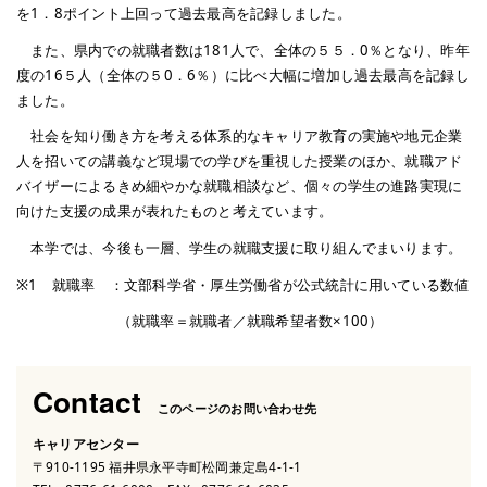
を1．8ポイント上回って過去最高を記録しました。
また、県内での就職者数は181人で、全体の５５．0％となり、昨年
度の16５人（全体の５0．6％）に比べ大幅に増加し過去最高を記録し
ました。
社会を知り働き方を考える体系的なキャリア教育の実施や地元企業
人を招いての講義など現場での学びを重視した授業のほか、就職アド
バイザーによるきめ細やかな就職相談など、個々の学生の進路実現に
向けた支援の成果が表れたものと考えています。
本学では、今後も一層、学生の就職支援に取り組んでまいります。
※1 就職率 ：文部科学省・厚生労働省が公式統計に用いている数値
（就職率＝就職者／就職希望者数×100）
Contact
このページのお問い合わせ先
キャリアセンター
〒910-1195 福井県永平寺町松岡兼定島4-1-1