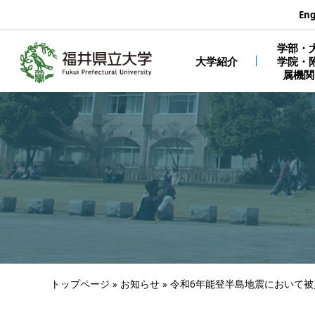
エンターキーで、ナビゲーションをスキップして本文へ移動しま
Eng
学部・
大学紹介
学院・
属機関
トップページ
»
お知らせ
»
令和6年能登半島地震において