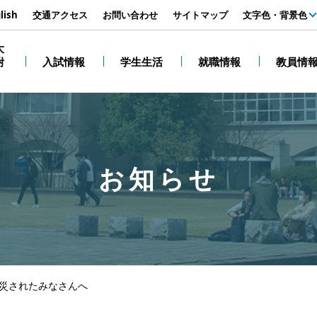
す
lish
交通アクセス
お問い合わせ
サイトマップ
文字色・背景色
白
大
附
入試情報
学生生活
就職情報
教員情
黒
お知らせ
被災されたみなさんへ