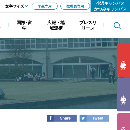
小浜キャンパス
文字サイズ
学生専用
教職員専用
かつみキャンパス
標準
国際･留
広報・地
プレスリ
報
Search
拡大
学
域連携
リース
の方
の方
の方