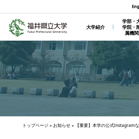
エンターキーで、ナビゲーションをスキップして本文へ移動しま
Eng
学部・
大学紹介
学院・
属機関
トップページ
»
お知らせ
»
【重要】本学の公式Instagr