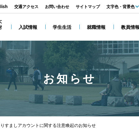
す
lish
交通アクセス
お問い合わせ
サイトマップ
文字色・背景色
白
大
附
入試情報
学生生活
就職情報
教員情
黒
お知らせ
amなりすましアカウントに関する注意喚起のお知らせ