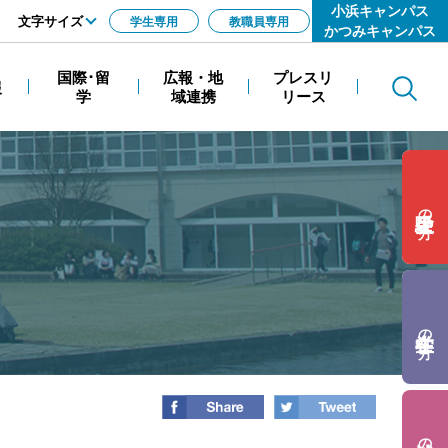
小浜キャンパス
文字サイズ
学生専用
教職員専用
かつみキャンパス
標準
国際･留
広報・地
プレスリ
報
Search
拡大
学
域連携
リース
の方
の方
の方