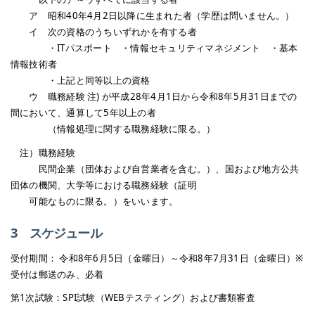
ア 昭和40年4月2日以降に生まれた者（学歴は問いません。）
イ 次の資格のうちいずれかを有する者
・ITパスポート ・情報セキュリティマネジメント ・基本
情報技術者
・上記と同等以上の資格
ウ 職務経験 注) が平成28年4月1日から令和8年5月31日までの
間において、通算して5年以上の者
（情報処理に関する職務経験に限る。）
注）職務経験
民間企業（団体および自営業者を含む。）、国および地方公共
団体の機関、大学等における職務経験（証明
可能なものに限る。）をいいます。
3 スケジュール
受付期間： 令和8年6月5日（金曜日）～令和8年7月31日（金曜日）※
受付は郵送のみ、必着
第1次試験：SPI試験（WEBテスティング）および書類審査