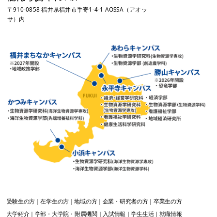
〒910-0858 福井県福井市手寄1-4-1 AOSSA（アオッ
サ）内
受験生
の方
在学生
の方
地域
の方
企業・研究者
の方
卒業生
の方
大学紹介
学部・大学院・附属機関
入試情報
学生生活
就職情報