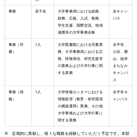
事務
若干名
大学事務局における総務、
全キャン
財務、広報、入試、教務、
パス
学生支援、国際交流、地域
連携等の大学事務全般
事務（司
1人
大学図書館における司書業
永平寺、
書）
務、大学事務局における広
小浜、勝
報、情報発信、研究支援等
山、福井
の業務および大学行事に関
まちなか
する業務
キャンパ
ス
事務（情
1人
大学情報センターにおける
永平寺キ
報）
情報処理（教育・研究環境
ャンパス
の構築運用）業務、その他
大学事務および大学行事に
関する業務
※ 定期的に異動し、様々な職務を経験していただく予定です。本部