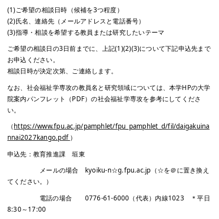
(1)ご希望の相談日時（候補を3つ程度）
(2)氏名、連絡先（メールアドレスと電話番号）
(3)指導・相談を希望する教員または研究したいテーマ
ご希望の相談日の3日前までに、上記(1)(2)(3)について下記申込先まで
お申込ください。
相談日時が決定次第、ご連絡します。
なお、社会福祉学専攻の教員名と研究領域については、本学HPの大学
院案内パンフレット（PDF）の社会福祉学専攻を参考にしてくださ
い。
（
https://www.fpu.ac.jp/pamphlet/fpu_pamphlet_d/fil/daigakuina
nnai2027kango.pdf
）
申込先：教育推進課 垣東
メールの場合 kyoiku-n☆g.fpu.ac.jp（☆を＠に置き換え
てください。）
電話の場合 0776-61-6000（代表）内線1023 ＊平日
8:30～17:00