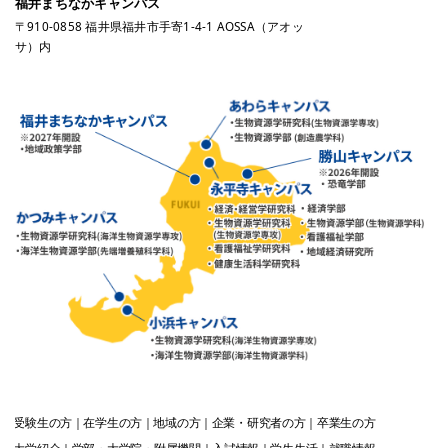
福井まちなかキャンパス
〒910-0858 福井県福井市手寄1-4-1 AOSSA（アオッ
サ）内
受験生
の方
在学生
の方
地域
の方
企業・研究者
の方
卒業生
の方