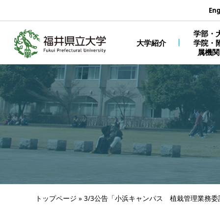
エンターキーで、ナビゲーションをスキップして本文へ移動しま
Eng
学部・
大学紹介
学院・
属機関
トップページ
»
3/3公告「小浜キャンパス 植栽管理業務委託