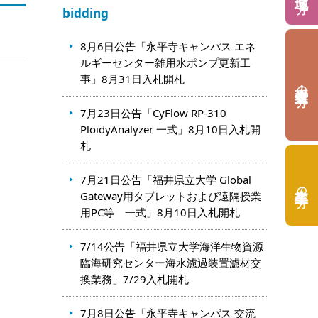
bidding
8月6日公告「永平寺キャンパス エネ
ルギーセンター雑用水ポンプ更新工
事」8月31日入札開札
の方
7月23日公告「CyFlow RP-310
PloidyAnalyzer 一式」8月10日入札開
札
7月21日公告「福井県立大学 Global
の方
Gateway用タブレットおよび遠隔授業
用PC等 一式」8月10日入札開札
7/14公告「福井県立大学海洋生物資源
臨海研究センター海水濾過装置濾材交
換業務」7/29入札開札
7月8日公告「永平寺キャンパス 交流