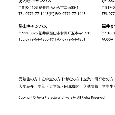
あわらキャンパス
かつみ
〒910-4103 福井県あわら市二面88-1
〒917-
TEL
0776-77-1443
(代) FAX 0776-77-1448
TEL
077
勝山キャンパス
福井ま
〒911-0025 福井県勝山市村岡町五本寺17-15
〒910-
TEL
0779-64-4850
(代) FAX 0779-64-4851
AOSS
受験生
の方
在学生
の方
地域
の方
企業・研究者
の方
大学紹介
学部・大学院・附属機関
入試情報
学生生
Copyright © Fukui Prefectural University. All Rights Reserved.