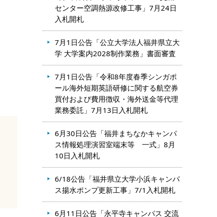
センター空調熱源改修工事」7月24日
入札開札
7月1日公告「公立大学法人福井県立大
学 大学案内2028制作業務」書面審査
7月1日公告「令和8年度春季シンガポ
ール海外短期英語研修に関する航空券
買付および費用徴収・海外送金等代理
業務委託」7月13日入札開札
6月30日公告「福井まちなかキャンパ
ス情報処理演習室端末等 一式」8月
10日入札開札
6/18公告「福井県立大学小浜キャンパ
ス揚水ポンプ更新工事」7/1入札開札
6月11日公告「永平寺キャンパス 交流