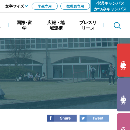
小浜キャンパス
文字サイズ
学生専用
教職員専用
かつみキャンパス
標準
国際･留
広報・地
プレスリ
報
Search
拡大
学
域連携
リース
の方
の方
の方