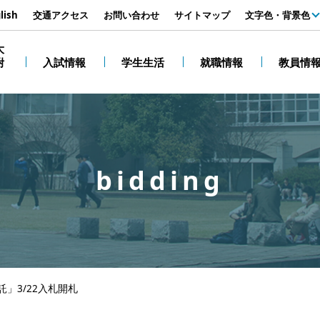
す
lish
交通アクセス
お問い合わせ
サイトマップ
文字色・背景色
白
大
附
入試情報
学生生活
就職情報
教員情
黒
bidding
」3/22入札開札