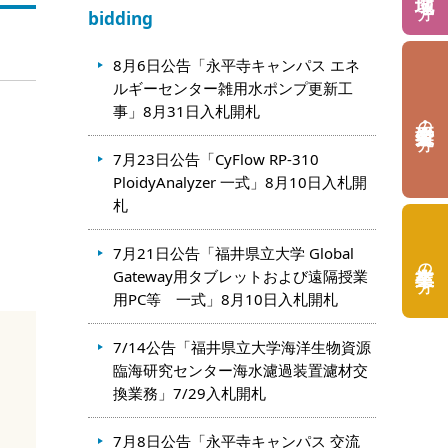
bidding
8月6日公告「永平寺キャンパス エネ
ルギーセンター雑用水ポンプ更新工
事」8月31日入札開札
の方
7月23日公告「CyFlow RP-310
PloidyAnalyzer 一式」8月10日入札開
札
7月21日公告「福井県立大学 Global
の方
Gateway用タブレットおよび遠隔授業
用PC等 一式」8月10日入札開札
7/14公告「福井県立大学海洋生物資源
臨海研究センター海水濾過装置濾材交
換業務」7/29入札開札
7月8日公告「永平寺キャンパス 交流