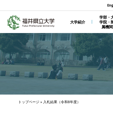
エンターキーで、ナビゲーションをスキップして本文へ移動しま
Eng
学部・
大学紹介
学院・
属機関
トップページ
»
入札結果（令和8年度）