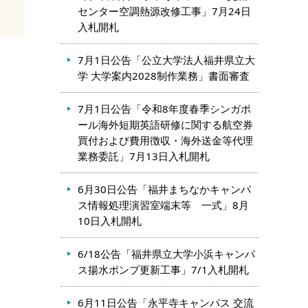
センター空調熱源改修工事」7月24日
入札開札
7月1日公告「公立大学法人福井県立大
学 大学案内2028制作業務」書面審査
7月1日公告「令和8年度春季シンガポ
ール海外短期英語研修に関する航空券
買付および費用徴収・海外送金等代理
業務委託」7月13日入札開札
6月30日公告「福井まちなかキャンパ
ス情報処理演習室端末等 一式」8月
10日入札開札
6/18公告「福井県立大学小浜キャンパ
ス揚水ポンプ更新工事」7/1入札開札
6月11日公告「永平寺キャンパス 交流