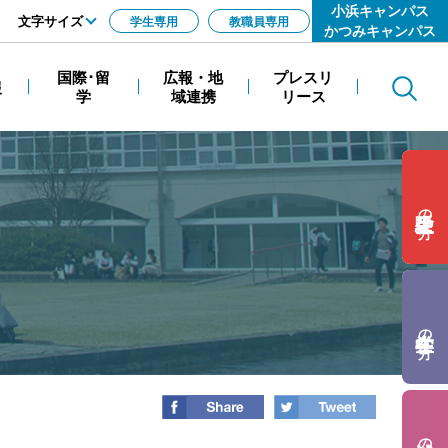
小浜キャンパス
文字サイズ
学生専用
教職員専用
かつみキャンパス
標準
国際･留
広報・地
プレスリ
報
Search
拡大
学
域連携
リース
の方
の方
の方