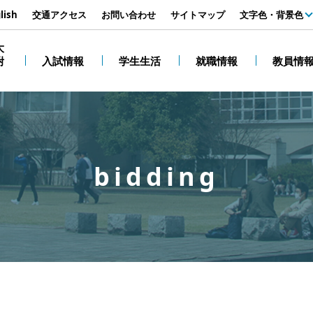
す
lish
交通アクセス
お問い合わせ
サイトマップ
文字色・背景色
白
大
附
入試情報
学生生活
就職情報
教員情
黒
bidding