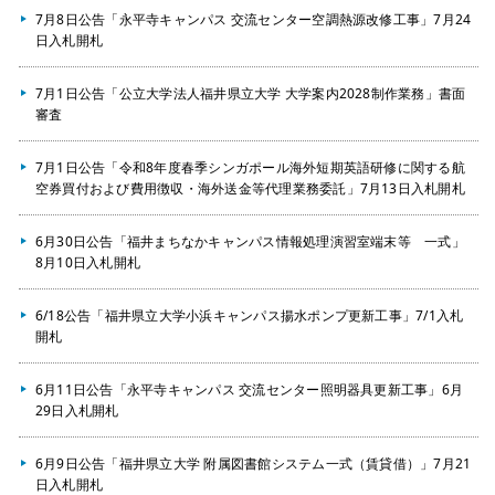
7月8日公告「永平寺キャンパス 交流センター空調熱源改修工事」7月24
日入札開札
7月1日公告「公立大学法人福井県立大学 大学案内2028制作業務」書面
審査
7月1日公告「令和8年度春季シンガポール海外短期英語研修に関する航
空券買付および費用徴収・海外送金等代理業務委託」7月13日入札開札
6月30日公告「福井まちなかキャンパス情報処理演習室端末等 一式」
8月10日入札開札
6/18公告「福井県立大学小浜キャンパス揚水ポンプ更新工事」7/1入札
開札
6月11日公告「永平寺キャンパス 交流センター照明器具更新工事」6月
29日入札開札
6月9日公告「福井県立大学 附属図書館システム一式（賃貸借）」7月21
日入札開札