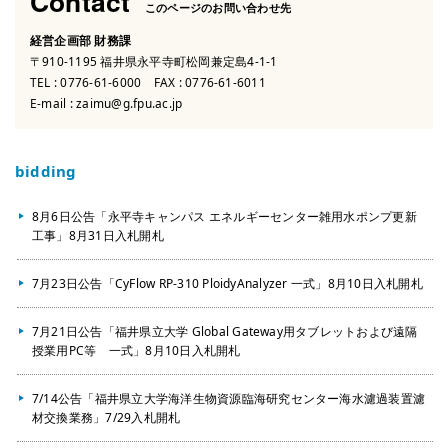
Contact
このページのお問い合わせ先
経営企画部 財務課
〒910-1195 福井県永平寺町松岡兼定島4-1-1
TEL :
0776-61-6000
FAX : 0776-61-6011
E-mail :
zaimu@g.fpu.ac.jp
bidding
8月6日公告「永平寺キャンパス エネルギーセンター雑用水ポンプ更新
工事」8月31日入札開札
7月23日公告「CyFlow RP-310 PloidyAnalyzer 一式」8月10日入札開札
7月21日公告「福井県立大学 Global Gateway用タブレットおよび遠隔
授業用PC等 一式」8月10日入札開札
7/14公告「福井県立大学海洋生物資源臨海研究センター海水濾過装置濾
材交換業務」7/29入札開札