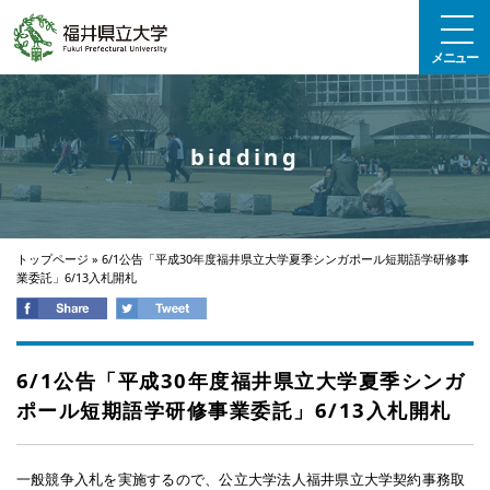
エンターキーで、ナビゲーションをスキップして本文へ移動します
メニュー
bidding
トップページ
»
6/1公告「平成30年度福井県立大学夏季シンガポール短期語学研修事
業委託」6/13入札開札
6/1公告「平成30年度福井県立大学夏季シンガ
ポール短期語学研修事業委託」6/13入札開札
一般競争入札を実施するので、公立大学法人福井県立大学契約事務取