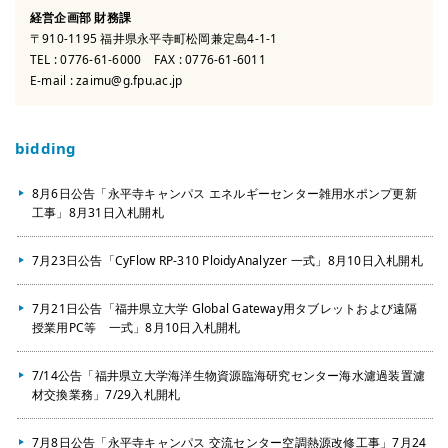
経営企画部 財務課
〒910-1195 福井県永平寺町松岡兼定島4-1-1
TEL :
0776-61-6000
FAX : 0776-61-6011
E-mail :
zaimu@g.fpu.ac.jp
bidding
8月6日公告「永平寺キャンパス エネルギーセンター雑用水ポンプ更新
工事」8月31日入札開札
7月23日公告「CyFlow RP-310 PloidyAnalyzer 一式」8月10日入札開札
7月21日公告「福井県立大学 Global Gateway用タブレットおよび遠隔
授業用PC等 一式」8月10日入札開札
7/14公告「福井県立大学海洋生物資源臨海研究センター海水濾過装置濾
材交換業務」7/29入札開札
7月8日公告「永平寺キャンパス 交流センター空調熱源改修工事」7月24