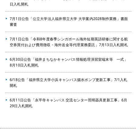
日入札開札
7月1日公告「公立大学法人福井県立大学 大学案内2028制作業務」書面
審査
7月1日公告「令和8年度春季シンガポール海外短期英語研修に関する航
空券買付および費用徴収・海外送金等代理業務委託」7月13日入札開札
6月30日公告「福井まちなかキャンパス情報処理演習室端末等 一式」
8月10日入札開札
6/18公告「福井県立大学小浜キャンパス揚水ポンプ更新工事」7/1入札
開札
6月11日公告「永平寺キャンパス 交流センター照明器具更新工事」6月
29日入札開札