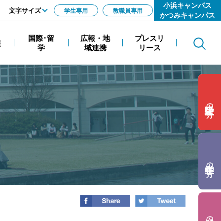
小浜キャンパス
文字サイズ
学生専用
教職員専用
かつみキャンパス
標準
国際･留
広報・地
プレスリ
報
Search
拡大
学
域連携
リース
の方
の方
の方