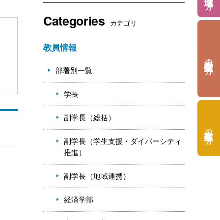
Categories
カテゴリ
教員情報
の方
部署別一覧
学長
副学長（総括）
の方
副学長（学生支援・ダイバーシティ
推進）
副学長（地域連携）
経済学部