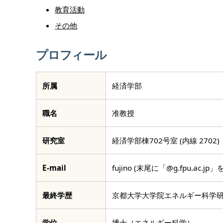
教育活動
その他
プロフィール
所属
経済学部
職名
准教授
研究室
経済学部棟702号室 (内線 2702)
E-mail
fujino (末尾に「@g.fpu.ac.
ウェブサイト
最終学歴
京都大学大学院エネルギー科学
学位
博士（エネルギー科学）