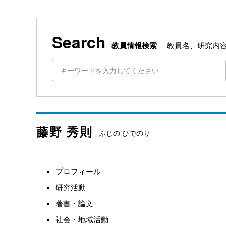
Search
教員情報検索
教員名、研究内
藤野 秀則
ふじの ひでのり
プロフィール
研究活動
著書・論文
社会・地域活動