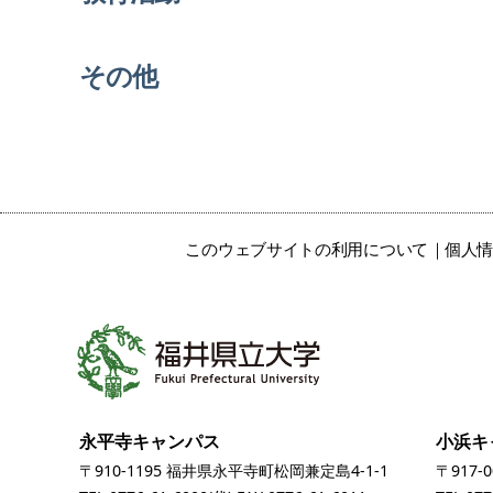
担当科目
オフィスアワー
相談・講演・共
その他
同研究等に応じ
られるテーマな
ど
このウェブサイトの利用について
個人
永平寺キャンパス
小浜キ
〒910-1195 福井県永平寺町松岡兼定島4-1-1
〒917-