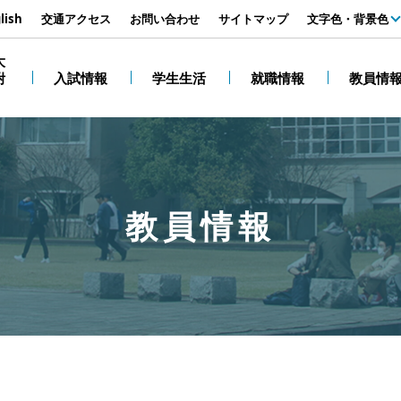
す
lish
交通アクセス
お問い合わせ
サイトマップ
文字色・背景色
白
大
附
入試情報
学生生活
就職情報
教員情
黒
教員情報