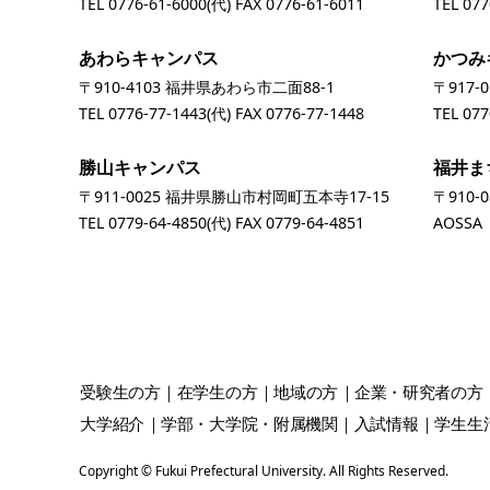
TEL
0776-61-6000
(代) FAX 0776-61-6011
TEL
077
あわらキャンパス
かつみ
〒910-4103 福井県あわら市二面88-1
〒917-
TEL
0776-77-1443
(代) FAX 0776-77-1448
TEL
077
勝山キャンパス
福井ま
〒911-0025 福井県勝山市村岡町五本寺17-15
〒910-
TEL
0779-64-4850
(代) FAX 0779-64-4851
AOSS
受験生
の方
在学生
の方
地域
の方
企業・研究者
の方
大学紹介
学部・大学院・附属機関
入試情報
学生生
Copyright © Fukui Prefectural University. All Rights Reserved.