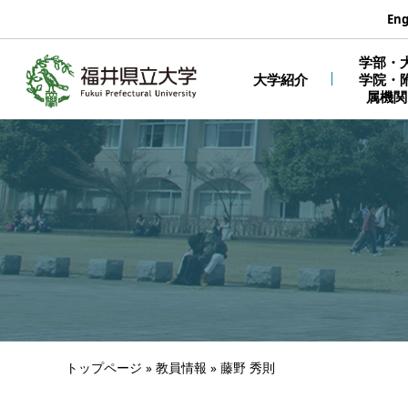
エンターキーで、ナビゲーションをスキップして本文へ移動しま
Eng
学部・
大学紹介
学院・
属機関
トップページ
»
教員情報
»
藤野 秀則