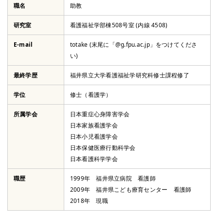
職名
助教
研究室
看護福祉学部棟508号室 (内線 4508)
E-mail
totake (末尾に「@g.fpu.ac.jp」をつけてくださ
い)
ウェブサイト
最終学歴
福井県立大学看護福祉学研究科修士課程修了
学位
修士（看護学）
所属学会
日本重症心身障害学会
日本家族看護学会
日本小児看護学会
日本保健医療行動科学会
日本看護科学学会
職歴
1999年 福井県立病院 看護師
2009年 福井県こども療育センター 看護師
2018年 現職