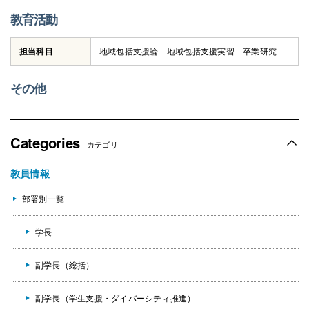
教育活動
担当科目
地域包括支援論 地域包括支援実習 卒業研究
オフィスアワー
相談・講演・共
その他
同研究等に応じ
られるテーマな
ど
Categories
カテゴリ
教員情報
部署別一覧
学長
副学長（総括）
副学長（学生支援・ダイバーシティ推進）