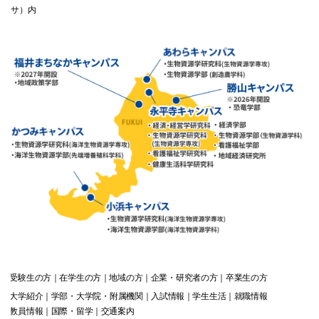
サ）内
受験生
の方
在学生
の方
地域
の方
企業・研究者
の方
卒業生
の方
大学紹介
学部・大学院・附属機関
入試情報
学生生活
就職情報
教員情報
国際・留学
交通案内