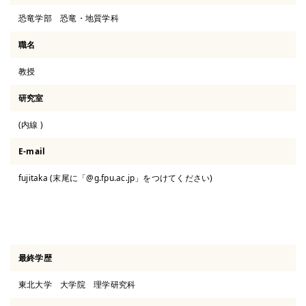
恐竜学部 恐竜・地質学科
職名
教授
研究室
(内線 )
E-mail
fujitaka (末尾に「@g.fpu.ac.jp」をつけてください)
ウェブサイト
最終学歴
東北大学 大学院 理学研究科