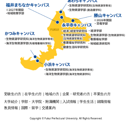
受験生
の方
在学生
の方
地域
の方
企業・研究者
の方
卒業生
の方
大学紹介
学部・大学院・附属機関
入試情報
学生生活
就職情報
教員情報
国際・留学
交通案内
Copyright © Fukui Prefectural University. All Rights Reserved.