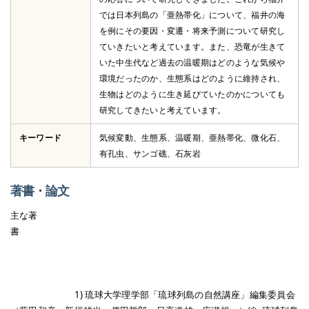
では日本列島の「亜熱帯化」について、福井の海
を例にその要因・変遷・将来予測について研究し
ていきたいと考えています。また、恐竜が生きて
いた中生代など過去の温暖期はどのような気候や
環境だったのか、生態系はどのように維持され、
生物はどのように生き延びていたのかについても
研究してきたいと考えています。
キーワード
気候変動、生態系、温暖期、亜熱帯化、微化石、
有孔虫、サンゴ礁、石灰岩
著書・論文
主な著
書
1) 琉球大学理学部「琉球列島の自然講座」編集委員会