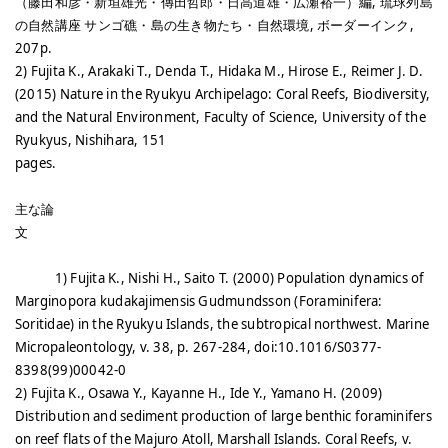
（藤田和彦・新垣雄光・傳田哲郎・日高道雄・広瀬裕一）編, 琉球列島
の自然講座 サンゴ礁・島の生き物たち・自然環境, ボーダーインク,
207p.
2) Fujita K., Arakaki T., Denda T., Hidaka M., Hirose E., Reimer J. D.
(2015) Nature in the Ryukyu Archipelago: Coral Reefs, Biodiversity,
and the Natural Environment, Faculty of Science, University of the
Ryukyus, Nishihara, 151
pages.
主な論
文
1) Fujita K., Nishi H., Saito T. (2000) Population dynamics of
Marginopora kudakajimensis Gudmundsson (Foraminifera:
Soritidae) in the Ryukyu Islands, the subtropical northwest. Marine
Micropaleontology, v. 38, p. 267-284, doi:10.1016/S0377-
8398(99)00042-0
2) Fujita K., Osawa Y., Kayanne H., Ide Y., Yamano H. (2009)
Distribution and sediment production of large benthic foraminifers
on reef flats of the Majuro Atoll, Marshall Islands. Coral Reefs, v.