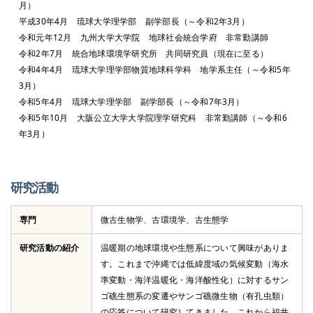
月）
平成30年4月 琉球大学理学部 副学部長（～令和2年3月）
令和元年12月 九州大学大学院 地球社会統合学府 非常勤講師
令和2年7月 統合地球環境学研究所 共同研究員（現在に至る）
令和4年4月 琉球大学理学部物質地球科学科 地学系主任（～令和5年
3月）
令和5年4月 琉球大学理学部 副学部長（～令和7年3月）
令和5年10月 大阪公立大学大学院理学研究科 非常勤講師（～令和6
年3月）
研究活動
専門
微古生物学、古環境学、古生態学
研究活動の紹介
温暖期の地球環境や生態系について興味がありま
す。これまで沖縄では低緯度域の気候変動（海水
準変動・海洋温暖化・海洋酸性化）に対するサン
ゴ礁生態系の変遷やサンゴ礁微生物（有孔虫類）
の応答について研究してきました。これから福井