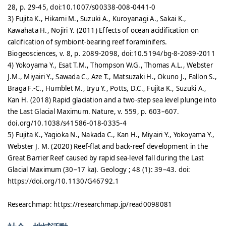
28, p. 29-45, doi:10.1007/s00338-008-0441-0
3) Fujita K., Hikami M., Suzuki A., Kuroyanagi A., Sakai K.,
Kawahata H., Nojiri Y. (2011) Effects of ocean acidification on
calcification of symbiont-bearing reef foraminifers.
Biogeosciences, v. 8, p. 2089-2098, doi:10.5194/bg-8-2089-2011
4) Yokoyama Y., Esat T.M., Thompson W.G., Thomas A.L., Webster
J.M., Miyairi Y., Sawada C., Aze T., Matsuzaki H., Okuno J., Fallon S.,
Braga F.-C., Humblet M., Iryu Y., Potts, D.C., Fujita K., Suzuki A.,
Kan H. (2018) Rapid glaciation and a two-step sea level plunge into
the Last Glacial Maximum. Nature, v. 559, p. 603–607.
doi.org/10.1038/s41586-018-0335-4
5) Fujita K., Yagioka N., Nakada C., Kan H., Miyairi Y., Yokoyama Y.,
Webster J. M. (2020) Reef-flat and back-reef development in the
Great Barrier Reef caused by rapid sea-level fall during the Last
Glacial Maximum (30–17 ka). Geology ; 48 (1): 39–43. doi:
https://doi.org/10.1130/G46792.1
Researchmap: https://researchmap.jp/read0098081