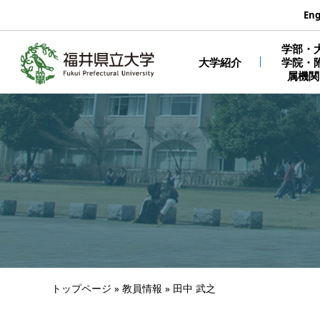
エンターキーで、ナビゲーションをスキップして本文へ移動しま
Eng
学部・
大学紹介
学院・
属機関
トップページ
»
教員情報
»
田中 武之