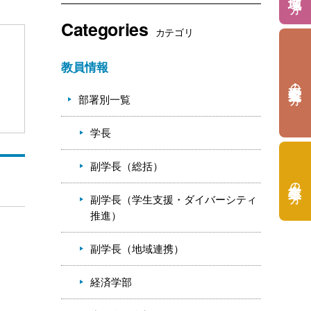
Categories
カテゴリ
教員情報
の方
部署別一覧
学長
副学長（総括）
の方
副学長（学生支援・ダイバーシティ
推進）
副学長（地域連携）
経済学部