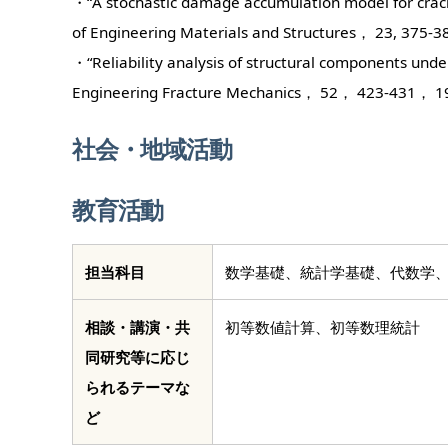
・“A stochastic damage accumulation model for crac
of Engineering Materials and Structures
・“Reliability analysis of structural components 
Engineering Fracture Mechanics， 52， 4
社会・地域活動
教育活動
担当科目
数学基礎、統計学基礎、代数学、
オフィスアワー
相談・講演・共
初等数値計算、初等数理統計
同研究等に応じ
られるテーマな
ど