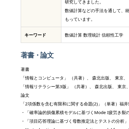
研究してきました。
数値計算などの手法を通して、
もっています。
キーワード
数値計算 数理統計 信頼性工学
著書・論文
著書
「情報とコンピュータ」 （共著）、 森北出版、 東京、 1
「情報リテラシー第3版」 （共著）、 森北出版、 東京、 
論文
「2項係数を含む有限和に関する命題(2)」（単著）福井県立大学
・「確率論的損傷累積モデルに基づくMode I疲労き裂の伝ぱ機
・「項目応答理論に基づく母数推定法とテストの分析」〈共著）