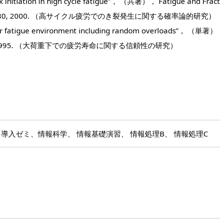
k initiation in high cycle fatigue”， （共著）， Fatigue and Frac
， 23, 375-380, 2000. （高サイクル疲労でのき裂発生に関する確率論的研究）
under fatigue environment including random overloads”， （単著
23-431， 1995. （大荷重下での疲労寿命に関する信頼性の研究）
導入ゼミ、情報科学、 情報基礎演習、 情報処理B、 情報処理C