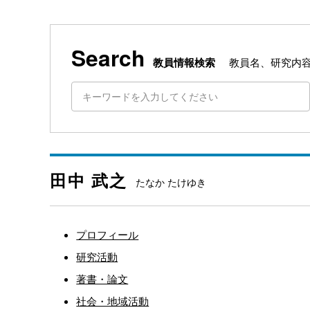
Search
教員情報検索
教員名、研究内
田中 武之
たなか たけゆき
プロフィール
研究活動
著書・論文
社会・地域活動