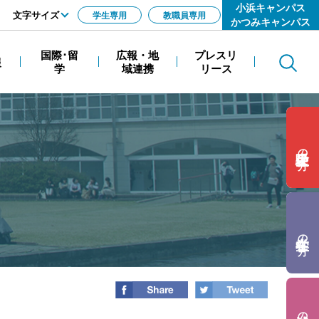
小浜キャンパス
文字サイズ
学生専用
教職員専用
かつみキャンパス
標準
国際･留
広報・地
プレスリ
報
Search
拡大
学
域連携
リース
の方
の方
の方