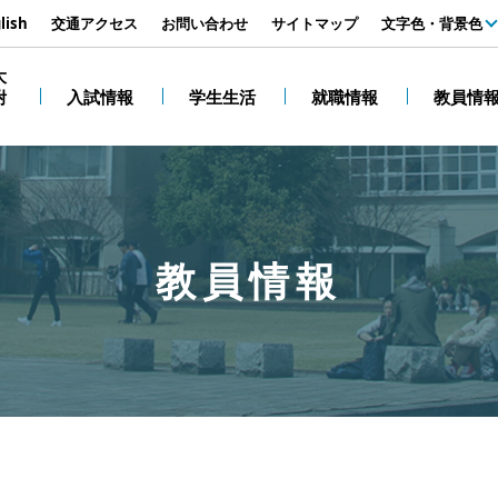
す
lish
交通アクセス
お問い合わせ
サイトマップ
文字色・背景色
白
大
附
入試情報
学生生活
就職情報
教員情
黒
教員情報