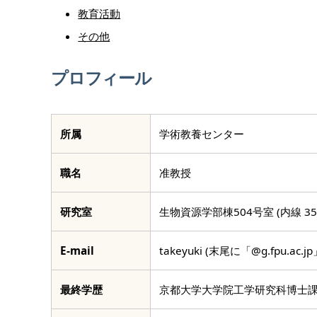
教育活動
その他
プロフィール
所属
学術教養センター
職名
准教授
研究室
生物資源学部棟504号室 (内線 35
E-mail
takeyuki (末尾に「@g.fpu.a
ウェブサイト
最終学歴
京都大学大学院工学研究科博士