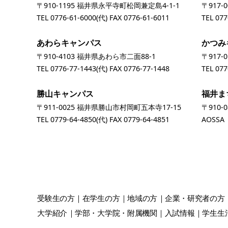
〒910-1195 福井県永平寺町松岡兼定島4-1-1
〒917-
TEL
0776-61-6000
(代) FAX 0776-61-6011
TEL
077
あわらキャンパス
かつみ
〒910-4103 福井県あわら市二面88-1
〒917-
TEL
0776-77-1443
(代) FAX 0776-77-1448
TEL
077
勝山キャンパス
福井ま
〒911-0025 福井県勝山市村岡町五本寺17-15
〒910-
TEL
0779-64-4850
(代) FAX 0779-64-4851
AOSS
受験生
の方
在学生
の方
地域
の方
企業・研究者
の方
大学紹介
学部・大学院・附属機関
入試情報
学生生