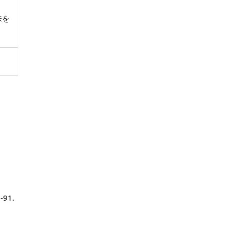
味を
91.