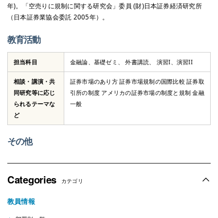
年)。「空売りに規制に関する研究会」委員 (財)日本証券経済研究所
（日本証券業協会委託 2005年）。
教育活動
担当科目
金融論、基礎ゼミ、 外書講読、 演習I、演習II
オフィスアワー
相談・講演・共
証券市場のあり方 証券市場規制の国際比較 証券取
同研究等に応じ
引所の制度 アメリカの証券市場の制度と規制 金融
られるテーマな
一般
ど
その他
Categories
カテゴリ
教員情報