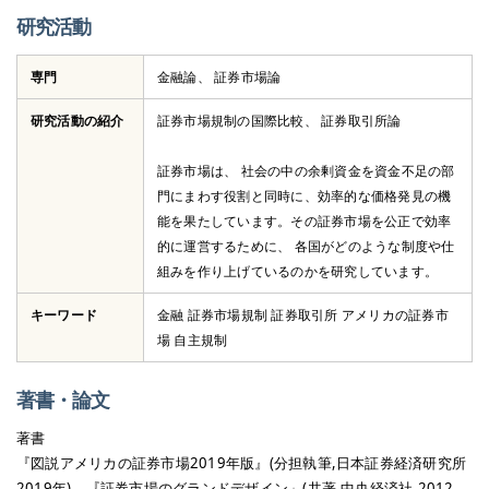
研究活動
専門
金融論、 証券市場論
研究活動の紹介
証券市場規制の国際比較、 証券取引所論
証券市場は、 社会の中の余剰資金を資金不足の部
門にまわす役割と同時に、効率的な価格発見の機
能を果たしています。その証券市場を公正で効率
的に運営するために、 各国がどのような制度や仕
組みを作り上げているのかを研究しています。
キーワード
金融 証券市場規制 証券取引所 アメリカの証券市
場 自主規制
著書・論文
著書
『図説アメリカの証券市場2019年版』(分担執筆,日本証券経済研究所
2019年)。『証券市場のグランドデザイン」(共著,中央経済社,2012