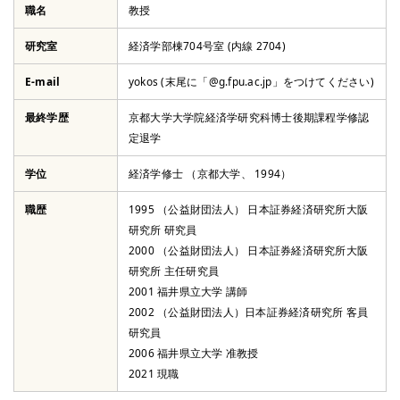
職名
教授
研究室
経済学部棟704号室 (内線 2704)
E-mail
yokos (末尾に「@g.fpu.ac.jp」をつけてください)
ウェブサイト
最終学歴
京都大学大学院経済学研究科博士後期課程学修認
定退学
学位
経済学修士 （京都大学、 1994）
所属学会
職歴
1995 （公益財団法人） 日本証券経済研究所大阪
研究所 研究員
2000 （公益財団法人） 日本証券経済研究所大阪
研究所 主任研究員
2001 福井県立大学 講師
2002 （公益財団法人）日本証券経済研究所 客員
研究員
2006 福井県立大学 准教授
2021 現職