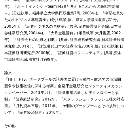
年)。『お～！イノシシ～team4429と考えるこれからの鳥獣害対策
～』(分担執筆、福井県立大学県民双書第7号, 2008年)。『中堅社員の
ためのビジネス基礎講座』(分担執筆,福井県立大学県民双書,第1号,
2005年)。『証券ビジネスの再構築』(共著,証券経営研究会編,日本証
券経済研究所,2004年)。『大月金融辞典』(項目執筆,大月書店,2002
年)。『証券会社の組織と戦略』(共著, 証券経営研究会編,日本証券経済
研究所,2001年)。『詳説現代日本の証券市場2000年版』(分担執筆,日
本証券経済研究所,2000年)。『証券経営のフロンティア』(共著,資本
市場研究会編,清文社,1999年)。
論文
「HFT、PTS、ダークプールの諸外国に置ける動向～欧米での市場間
競争や技術確信に関する考察」金融庁金融研究センターディスカッシ
ョンペーパー、2013年5月。「証券市場の新しいテクノロジーと規
制」『証券経済研究』2012年。「米フラッシュ・クラッシュ後の対応
策」『月刊資本市場』2011年。「米国のダークプールとその規制につ
いて」『証券経済研究』2010年。
その他