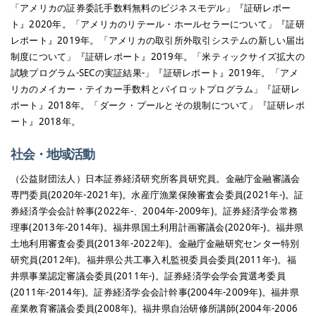
「アメリカの証券委託手数料無料のビジネスモデル」『証研レポー
ト』2020年。「アメリカのリテール・ホールセラーについて」『証研
レポート』2019年。「アメリカの取引所外取引システムの新しい届出
制度について」『証研レポート』2019年。「米ティックサイズ拡大の
試験プログラム-SECの実証結果-」『証研レポート』2019年。「アメ
リカのメイカー・テイカー手数料とパイロットプログラム」『証研レ
ポート』2018年。「ダーク・プールとその規制について」『証研レポ
ート』2018年。
社会・地域活動
（公益財団法人）日本証券経済研究所客員研究員。金融庁金融審議会
専門委員(2020年-2021年)。水産庁漁業保険審査会委員(2021年-)。証
券経済学会会計幹事(2022年-、2004年-2009年)。証券経済学会常務
理事(2013年-2014年)。福井県国土利用計画審議会(2020年-)。福井県
土地利用審査会委員(2013年-2022年)。金融庁金融研究センター特別
研究員(2012年)。福井県公共工事入札監視委員会委員(2011年-)。福
井県事業認定審議会委員(2011年-)。証券経済学会学会賞選考委員
(2011年-2014年)。証券経済学会会計幹事(2004年-2009年)。福井県
産業教育審議会委員(2008年)。福井県自治研修所講師(2004年-2006