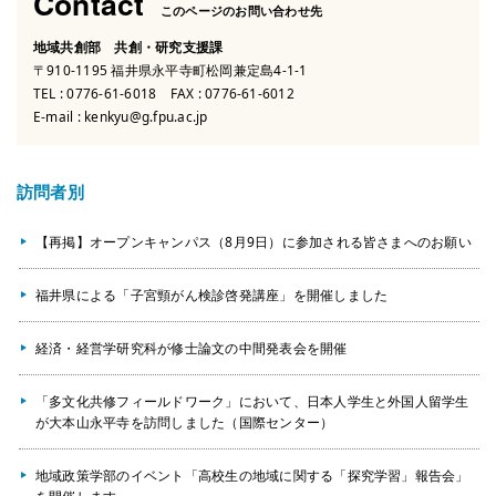
Contact
このページのお問い合わせ先
地域共創部 共創・研究支援課
〒910-1195 福井県永平寺町松岡兼定島4-1-1
TEL :
0776-61-6018
FAX : 0776-61-6012
E-mail :
kenkyu@g.fpu.ac.jp
訪問者別
【再掲】オープンキャンパス（8月9日）に参加される皆さまへのお願い
福井県による「子宮頸がん検診啓発講座」を開催しました
経済・経営学研究科が修士論文の中間発表会を開催
「多文化共修フィールドワーク」において、日本人学生と外国人留学生
が大本山永平寺を訪問しました（国際センター）
地域政策学部のイベント「高校生の地域に関する「探究学習」報告会」