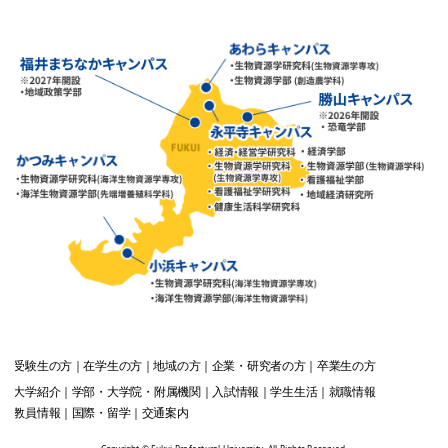
受験生
の方
在学生
の方
地域
の方
企業・研究者
の方
卒業生
の方
大学紹介
学部・大学院・附属機関
入試情報
学生生活
就職情報
教員情報
国際・留学
交通案内