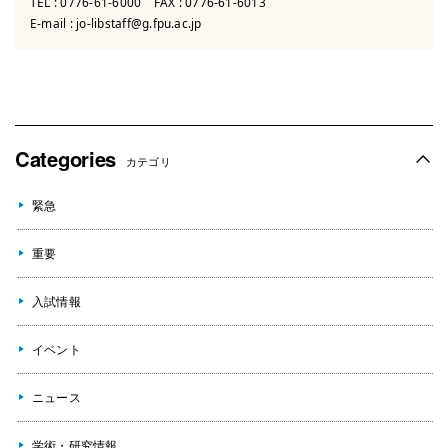
TEL :
0776-61-6000
FAX : 0776-61-6013
E-mail :
jo-libstaff@g.fpu.ac.jp
Categories
カテゴリ
緊急
重要
入試情報
イベント
ニュース
学術・研究情報