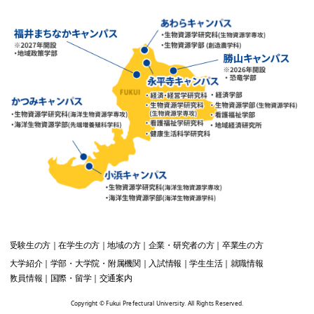
受験生
の方
在学生
の方
地域
の方
企業・研究者
の方
卒業生
の方
大学紹介
学部・大学院・附属機関
入試情報
学生生活
就職情報
教員情報
国際・留学
交通案内
Copyright © Fukui Prefectural University. All Rights Reserved.