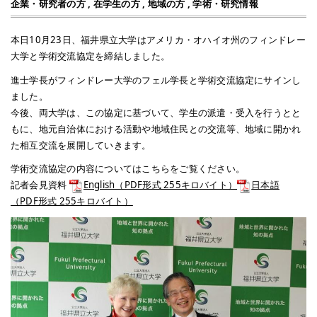
企業・研究者の方
,
在学生の方
,
地域の方
,
学術・研究情報
本日10月23日、福井県立大学はアメリカ・オハイオ州のフィンドレー
大学と学術交流協定を締結しました。
進士学長がフィンドレー大学のフェル学長と学術交流協定にサインし
ました。
今後、両大学は、この協定に基づいて、学生の派遣・受入を行うとと
もに、地元自治体における活動や地域住民との交流等、地域に開かれ
た相互交流を展開していきます。
学術交流協定の内容についてはこちらをご覧ください。
記者会見資料
English（PDF形式 255キロバイト）
日本語
（PDF形式 255キロバイト）