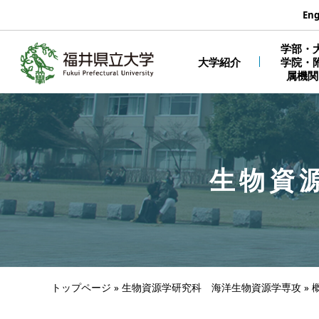
エンターキーで、ナビゲーションをスキップして本文へ移動しま
Eng
学部・
大学紹介
学院・
属機関
生物資
トップページ
»
生物資源学研究科 海洋生物資源学専攻
»