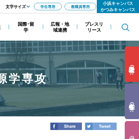
小浜キャンパス
文字サイズ
学生専用
教職員専用
かつみキャンパス
標準
国際･留
広報・地
プレスリ
報
Search
拡大
学
域連携
リース
の方
源学専攻
の方
の方