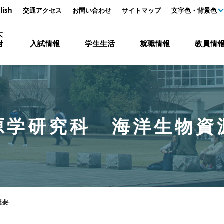
す
lish
交通アクセス
お問い合わせ
サイトマップ
文字色・背景色
白
大
附
入試情報
学生生活
就職情報
教員情
黒
源学研究科 海洋生物資
概要