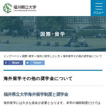
エンターキーで、ナビゲーションをスキップして本文へ移動します
メニュー
国際･留学
トップページ
»
国際･留学
»
海外に留学したい方
»
海外留学その他の奨学金について
海外留学その他の奨学金について
福井県立大学海外留学制度と奨学金
海外留学には大きな資金が必要となります。本学の補助制度だけでは