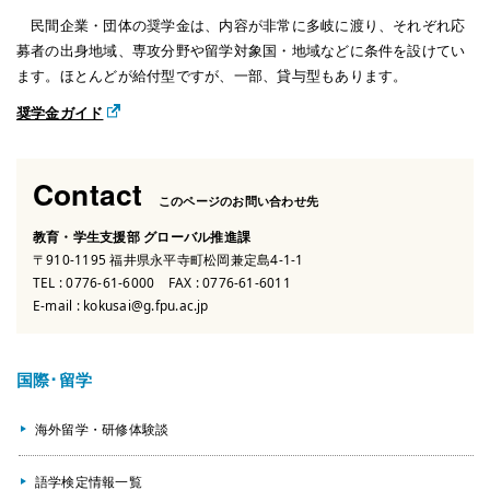
民間企業・団体の奨学金は、内容が非常に多岐に渡り、それぞれ応
募者の出身地域、専攻分野や留学対象国・地域などに条件を設けてい
ます。ほとんどが給付型ですが、一部、貸与型もあります。
奨学金ガイド
Contact
このページのお問い合わせ先
教育・学生支援部 グローバル推進課
〒910-1195 福井県永平寺町松岡兼定島4-1-1
TEL :
0776-61-6000
FAX : 0776-61-6011
E-mail :
kokusai@g.fpu.ac.jp
国際･留学
海外留学・研修体験談
語学検定情報一覧