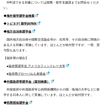
※申請できる対象については国際・留学支援課までお問合せくださ
い。
◆
海外留学奨学金検索
◆
トビタテ! 留学JAPAN
◆
地方自治体奨学金
国内地方自治体や国際交流協会等が、住民等、その自治体に関係の
ある人を対象に実施しています。ほとんどが給付型ですが、一部、貸
与型もあります。
【福井県の場合】
●
福井県奨学生 アメリカフィンドレー大学
●
福井県グローバル人材基金
◆
外国政府等奨学金（国別検索）
外国政府や外国政府等公的関係機関がその国・地域の大学などに留
学する日本人に対して実施しています。ほとんどが給付型です。
◆
民間団体奨学金