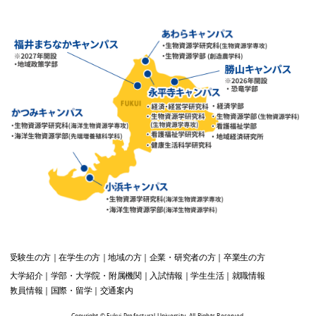
受験生
の方
在学生
の方
地域
の方
企業・研究者
の方
卒業生
の方
大学紹介
学部・大学院・附属機関
入試情報
学生生活
就職情報
教員情報
国際・留学
交通案内
Copyright © Fukui Prefectural University. All Rights Reserved.