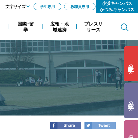
小浜キャンパス
文字サイズ
学生専用
教職員専用
かつみキャンパス
標準
国際･留
広報・地
プレスリ
報
Search
拡大
学
域連携
リース
の方
の方
の方