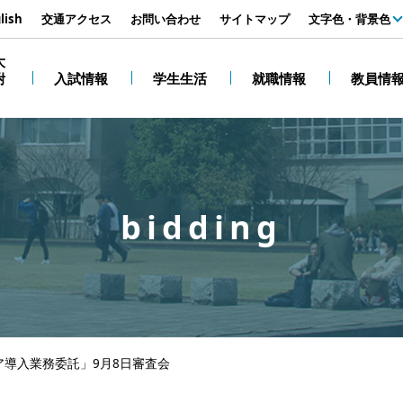
す
lish
交通アクセス
お問い合わせ
サイトマップ
文字色・背景色
白
大
附
入試情報
学生生活
就職情報
教員情
黒
bidding
ア導入業務委託」9月8日審査会