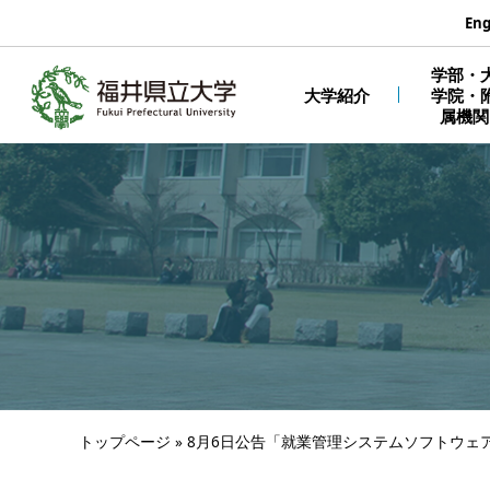
エンターキーで、ナビゲーションをスキップして本文へ移動しま
Eng
学部・
大学紹介
学院・
属機関
トップページ
»
8月6日公告「就業管理システムソフトウェ