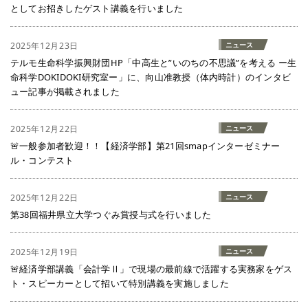
としてお招きしたゲスト講義を行いました
2025年12月23日
ニュース
テルモ生命科学振興財団HP「中高生と”いのちの不思議”を考える ー生
命科学DOKIDOKI研究室ー」に、向山准教授（体内時計）のインタビ
ュー記事が掲載されました
2025年12月22日
ニュース
🚨一般参加者歓迎！！【経済学部】第21回smapインターゼミナー
ル・コンテスト
2025年12月22日
ニュース
第38回福井県立大学つぐみ賞授与式を行いました
2025年12月19日
ニュース
🚨経済学部講義「会計学Ⅱ」で現場の最前線で活躍する実務家をゲス
ト・スピーカーとして招いて特別講義を実施しました