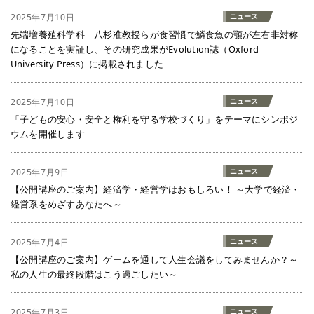
2025年7月10日
ニュース
先端増養殖科学科 八杉准教授らが食習慣で鱗食魚の顎が左右非対称
になることを実証し、その研究成果がEvolution誌（Oxford
University Press）に掲載されました
2025年7月10日
ニュース
「子どもの安心・安全と権利を守る学校づくり」をテーマにシンポジ
ウムを開催します
2025年7月9日
ニュース
【公開講座のご案内】経済学・経営学はおもしろい！ ～大学で経済・
経営系をめざすあなたへ～
2025年7月4日
ニュース
【公開講座のご案内】ゲームを通して人生会議をしてみませんか？～
私の人生の最終段階はこう過ごしたい～
2025年7月3日
ニュース