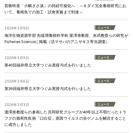
若狭特産「小鯛ささ漬」の持続可能化へ ～キダイ完全養殖研究にお
いて、養殖魚での加工・試食実施まで到達～
2026年3月9日
ニュース
海洋生物資源学部 先端増養殖科学科 瀧澤准教授、末武教授らの研究が
Fisheries Scienceに掲載（活マサバのアニサキス寄生調査）
2026年3月9日
ニュース
第40回福井県立大学つぐみ賞授与式を行いました
2026年3月6日
ニュース
第39回福井県立大学つぐみ賞授与式を行いました
2026年3月3日
ニュース
瀧澤准教授らの参画した共同研究グループが40年以上不明だったトラ
フグの致死性疾病「口白症」原因ウイルスの全ゲノムを解読すること
に成功しました