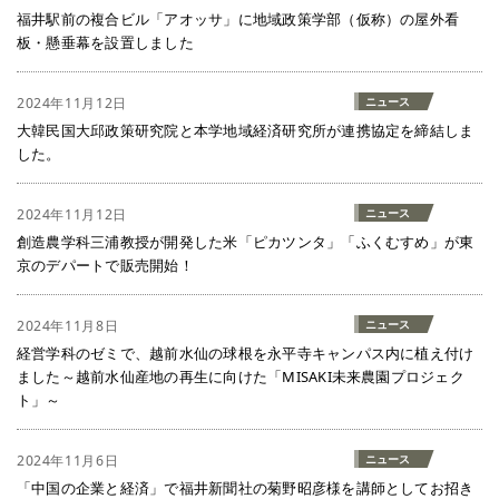
福井駅前の複合ビル「アオッサ」に地域政策学部（仮称）の屋外看
板・懸垂幕を設置しました
2024年11月12日
ニュース
大韓民国大邱政策研究院と本学地域経済研究所が連携協定を締結しま
した。
2024年11月12日
ニュース
創造農学科三浦教授が開発した米「ピカツンタ」「ふくむすめ」が東
京のデパートで販売開始！
2024年11月8日
ニュース
経営学科のゼミで、越前水仙の球根を永平寺キャンパス内に植え付け
ました～越前水仙産地の再生に向けた「MISAKI未来農園プロジェク
ト」～
2024年11月6日
ニュース
「中国の企業と経済」で福井新聞社の菊野昭彦様を講師としてお招き