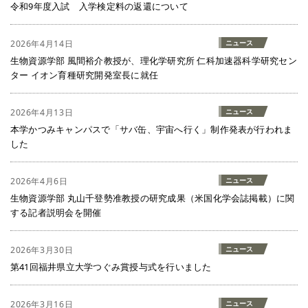
令和9年度入試 入学検定料の返還について
2026年4月14日
ニュース
生物資源学部 風間裕介教授が、理化学研究所 仁科加速器科学研究セン
ター イオン育種研究開発室長に就任
2026年4月13日
ニュース
本学かつみキャンパスで「サバ缶、宇宙へ行く」制作発表が行われま
した
2026年4月6日
ニュース
生物資源学部 丸山千登勢准教授の研究成果（米国化学会誌掲載）に関
する記者説明会を開催
2026年3月30日
ニュース
第41回福井県立大学つぐみ賞授与式を行いました
2026年3月16日
ニュース