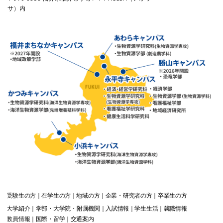
サ）内
受験生
の方
在学生
の方
地域
の方
企業・研究者
の方
卒業生
の方
大学紹介
学部・大学院・附属機関
入試情報
学生生活
就職情報
教員情報
国際・留学
交通案内