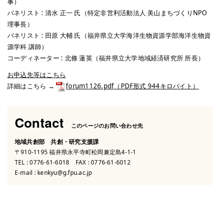
事）
パネリスト : 清水 正一 氏（特定非営利活動法人 美山まちづくりNPO
理事長）
パネリスト : 田原 大輔 氏（福井県立大学海洋生物資源学部海洋生物資
源学科 講師）
コーディネーター : 北條 蓮英（福井県立大学地域経済研究所 所長）
お申込先等はこちら
詳細はこちら →
forum1126.pdf（PDF形式 944キロバイト）
Contact
このページのお問い合わせ先
地域共創部 共創・研究支援課
〒910-1195 福井県永平寺町松岡兼定島4-1-1
TEL :
0776-61-6018
FAX : 0776-61-6012
E-mail :
kenkyu@g.fpu.ac.jp