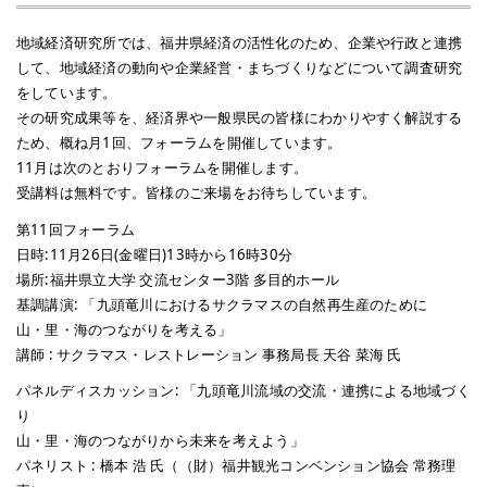
地域経済研究所では、福井県経済の活性化のため、企業や行政と連携
して、地域経済の動向や企業経営・まちづくりなどについて調査研究
をしています。
その研究成果等を、経済界や一般県民の皆様にわかりやすく解説する
ため、概ね月1回、フォーラムを開催しています。
11月は次のとおりフォーラムを開催します。
受講料は無料です。皆様のご来場をお待ちしています。
第11回フォーラム
日時:11月26日(金曜日)13時から16時30分
場所:福井県立大学 交流センター3階 多目的ホール
基調講演: 「九頭竜川におけるサクラマスの自然再生産のために
山・里・海のつながりを考える」
講師 : サクラマス・レストレーション 事務局長 天谷 菜海 氏
パネルディスカッション: 「九頭竜川流域の交流・連携による地域づく
り
山・里・海のつながりから未来を考えよう」
パネリスト : 橋本 浩 氏（（財）福井観光コンベンション協会 常務理