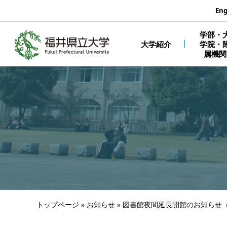
エンターキーで、ナビゲーションをスキップして本文へ移動しま
Eng
学部・
大学紹介
学院・
属機関
トップページ
»
お知らせ
»
図書館夜間延長開館のお知らせ（福井