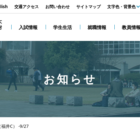
す
lish
交通アクセス
お問い合わせ
サイトマップ
文字色・背景色
白
大
附
入試情報
学生生活
就職情報
教員情
黒
お知らせ
C） -9/27