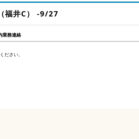
井C） -9/27
内業務連絡
ください。