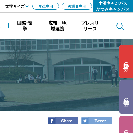
小浜キャンパス
文字サイズ
学生専用
教職員専用
かつみキャンパス
標準
国際･留
広報・地
プレスリ
報
Search
拡大
学
域連携
リース
の方
の方
の方