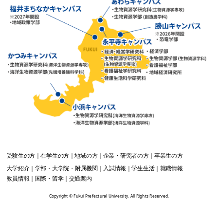
受験生
の方
在学生
の方
地域
の方
企業・研究者
の方
卒業生
の方
大学紹介
学部・大学院・附属機関
入試情報
学生生活
就職情報
教員情報
国際・留学
交通案内
Copyright © Fukui Prefectural University. All Rights Reserved.