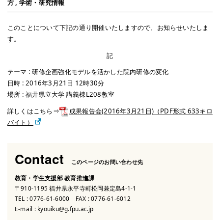
方
,
学術・研究情報
このことについて下記の通り開催いたしますので、お知らせいたしま
す。
記
テーマ : 研修企画強化モデルを活かした院内研修の変化
日時 : 2016年3月21日 12時30分
場所 : 福井県立大学 講義棟L208教室
詳しくはこちら⇒
成果報告会(2016年3月21日)（PDF形式 633キロ
バイト）
Contact
このページのお問い合わせ先
教育・学生支援部 教育推進課
〒910-1195 福井県永平寺町松岡兼定島4-1-1
TEL :
0776-61-6000
FAX : 0776-61-6012
E-mail :
kyouiku@g.fpu.ac.jp