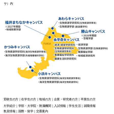
サ）内
受験生
の方
在学生
の方
地域
の方
企業・研究者
の方
卒業生
の方
大学紹介
学部・大学院・附属機関
入試情報
学生生活
就職情報
教員情報
国際・留学
交通案内