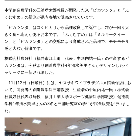
本学創造農学科の三浦孝太郎教授が開発した米「ピカツンタ」と「ふ
くむすめ」の新米が県内各地で販売されています。
「ピカツンタ」はコシヒカリから品種改良して誕生し、粒が一回り大
きく食べ応えがあるお米です。「ふくむすめ」は「ミルキークイー
ン」と「ピカツンタ」との交配により育成された品種で、モチモチ食
感と大粒が特徴です。
株式会社農好社（福井市江上町 代表：中垣内祐一氏）の生産するピ
カツンタは、今秋より創造農学科4年清水美里さんがデザインしたパ
ッケージに一新されました。
11月12日（日曜日）には、ヤスサキワイプラザグルメ館新保店にお
いて、開発者の創造農学科三浦教授、生産者の中垣内祐一氏（株式会
社農好社代表取締役 福井工業大学スポーツ健康科学部教授）創造農
学科4年清水美里さんの3名と三浦研究室の学生が試食販売を行いまし
た。