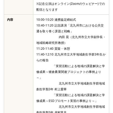
※記念公演はオンライン(Zoomのウェビナー)での
配信となります
内容
10:00-10:20 連携協定締結式
10:40-11:20 記念講演「北九州市における公共交
通を取り巻く課題と戦略」
内⽥ 晃（北九州市⽴⼤学副学⻑・
地域戦略研究所教授）
11:20-11:40 質疑・休憩
11:40-12:10 北九州市⽴⼤学地域創⽣学群3年⽣か
らの報告
「実習活動による地域の課題解決と学
修成果～猪倉農業関連プロジェクトの事例より
～」
北九州市⽴⼤学地域創⽣学群地域
創⽣学類3年 村上愛華
「実習活動による地域の課題解決と学
修成果～ESDプロモート実習の事例より～」
北九州市⽴⼤学地域創⽣学群地域
創⽣学類3年 岸村葉⽉