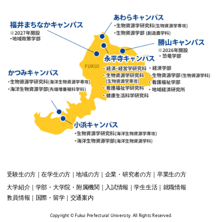
受験生
の方
在学生
の方
地域
の方
企業・研究者
の方
卒業生
の方
大学紹介
学部・大学院・附属機関
入試情報
学生生活
就職情報
教員情報
国際・留学
交通案内
Copyright © Fukui Prefectural University. All Rights Reserved.