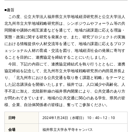
■趣旨
この度、公⽴⼤学法⼈福井県⽴⼤学地域経済研究所と公⽴⼤学法⼈
北九州市⽴⼤学地域戦略研究所は、シンポジウムやフォーラム等の共
同開催や講師の相互派遣などを通じて、地域の諸課題に応える理論・
実態・政策に関する研究を発展させ、また、研究プロジェクトの実施
における情報提供や⼈材交流等を通じて、地域の課題に応えるプロフ
ェッショナル⼈材の育成・交流を図り、地域経済社会の発展に寄与す
ることを⽬的に、連携協定を締結することにいたしました。
今回、下記の内容にて、連携協定締結式を執り⾏うとともに、連携
協定締結を記念して、北九州市⽴⼤学地域戦略研究所の内⽥晃所⻑よ
り、「北九州市における公共交通を取り巻く課題と戦略」をテーマと
した記念講演会を開催いたします。福井では、⼈⼝減少や⾼齢化、⼈
⼿不⾜に加え、北陸新幹線の福井県内開業により、公共交通のあり⽅
が問われてきています。地域の公共交通に関⼼のある学⽣、県⺠の皆
様、企業、⾃治体関係者の皆様は、奮ってご参加ください。
日時
2024年1月24日（水曜日） 10：40～12：10
会場
福井県立大学永平寺キャンパス