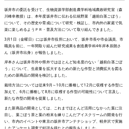
坂井市の委託を受けて、生物資源学部創造農学科地域農政研究室（森
川峰幸教授）は、本年度坂井市に伝わる伝統野菜「越前白茎ごぼう」
について、その歴史や育成について研究・検証し、市内外の家庭で気
楽に楽しめるようＰＲ・普及方法について取り組んできました。
3月1日（金曜日）には坂井市役所において、坂井市長や市会議員、市
職員を前に、一年間取り組んだ研究成果を創造農学科4年岸本辰朗さ
ん（坂井市出身）が報告しました。
岸本さんは坂井市外や県外ではほとんど知名度のない「越前白茎ごぼ
う」について、生産量を拡大するための新たな作型と消費拡大を図る
ための新商品の開発を検討しました。
栽培方法については従来9月～10月に播種して12月に収穫する作型に
加えて、6月に播種して8月に収穫する作型の可能性について言及し、
新たな作型の開発を提案しました。
また新商品の開発としては、これまでほとんど活用になかった葉に注
目し、葉ごぼう茶と葉の粉末を練りこんだアイスクリームの開発を行
い、市内のイベントや東京の坂井市アンテナショップ、軽井沢で実施
したアンケート調査で好評を得たとの報告をしました。