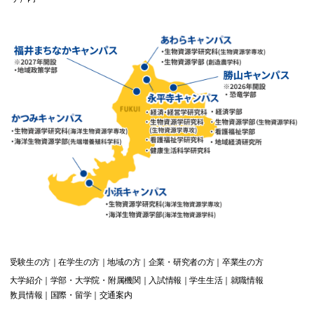
受験生
の方
在学生
の方
地域
の方
企業・研究者
の方
卒業生
の方
大学紹介
学部・大学院・附属機関
入試情報
学生生活
就職情報
教員情報
国際・留学
交通案内