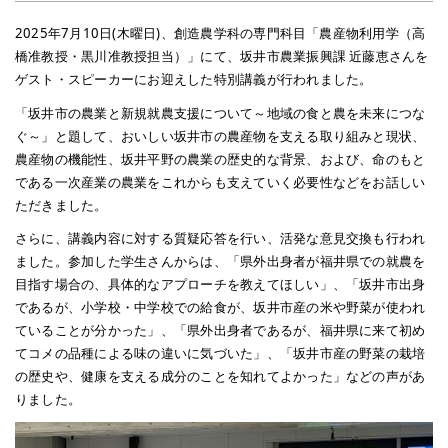
2025年7月10日(木曜日)、創造農学科の専門科目「農産物利用学（高
橋准教授・黒川准教授担当）」にて、坂井市農業振興課 近藤恵さんを
ゲスト・スピーカーにお迎えした特別講義が行われました。
「坂井市の農業と新規就農支援について～地域の食と農を未来につな
ぐ～」と題して、おいしい坂井市の農産物を支える取り組みと現状、
農産物の機能性、坂井平野の農業の歴史的な背景、および、命のもと
である一次産業の農業をこれからも支えていく必要性などをお話しい
ただきました。
さらに、講義内容に対する質疑応答を行い、活発な意見交換も行われ
ました。参加した学生さんからは、「県外出身者が福井県での就農を
目指す場合の、具体的なアプローチを教えてほしい」、「坂井市出身
であるが、小学校・中学校での給食が、坂井市産の米や野菜が使われ
ていることが分かった」、「県外出身者であるが、福井県に来て初め
てコメの品種による味の違いに気づいた」、「坂井市産の野菜の栽培
の歴史や、健康を支える成分のことを知れてよかった」などの声があ
りました。